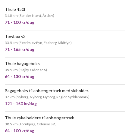
Thule 450l
31.8 km
(
Sønder Nærå, Årslev
)
71 - 100 kr/dag
Towbox v3
POPULÆR
33.5 km
(
Ferritslev Fyn, Faaborg-Midtfyn
)
71 - 165 kr/dag
Thule bagageboks
MEGET POPULÆR
35.9 km
(
Højby, Odense S
)
64 - 130 kr/dag
Bagageboks til anhængertræk med skiholder.
37 km
(
Nyborg, Nyborg, Nyborg, Region Syddanmark
)
121 - 150 kr/dag
Thule cykelholdere til anhængertræk
38.5 km
(
Tornbjerg, Odense SØ
)
64 - 100 kr/dag