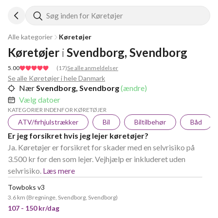
Søg inden for Køretøjer
Alle kategorier
Køretøjer
Køretøjer
i
Svendborg, Svendborg
5.00
(
17
)
Se alle anmeldelser
Se alle Køretøjer i hele Danmark
Nær
Svendborg, Svendborg
(ændre)
Vælg datoer
KATEGORIER INDENFOR KØRETØJER
ATV/firhjulstrækker
Bil
Biltilbehør
Båd
Er jeg forsikret hvis jeg lejer køretøjer?
Ja. Køretøjer er forsikret for skader med en selvrisiko på
3.500 kr for den som lejer. Vejhjælp er inkluderet uden
selvrisiko.
Læs mere
Towboks v3
3.6 km
(
Bregninge, Svendborg, Svendborg
)
107 - 150 kr/dag