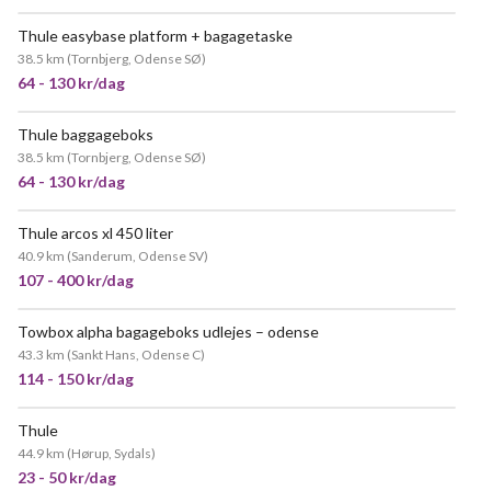
Thule easybase platform + bagagetaske
38.5 km
(
Tornbjerg, Odense SØ
)
64 - 130 kr/dag
Thule baggageboks
POPULÆR
38.5 km
(
Tornbjerg, Odense SØ
)
64 - 130 kr/dag
Thule arcos xl 450 liter
MEGET POPULÆR
40.9 km
(
Sanderum, Odense SV
)
107 - 400 kr/dag
Towbox alpha bagageboks udlejes – odense
43.3 km
(
Sankt Hans, Odense C
)
114 - 150 kr/dag
Thule
44.9 km
(
Hørup, Sydals
)
23 - 50 kr/dag