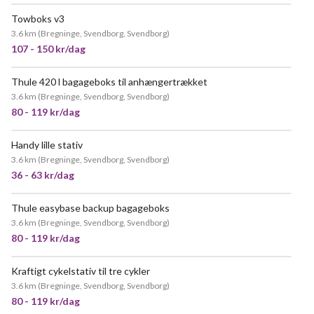
Towboks v3
POPULÆR
3.6 km
(
Bregninge, Svendborg, Svendborg
)
107 - 150 kr/dag
Thule 420 l bagageboks til anhængertrækket
POPULÆR
3.6 km
(
Bregninge, Svendborg, Svendborg
)
80 - 119 kr/dag
Handy lille stativ
3.6 km
(
Bregninge, Svendborg, Svendborg
)
36 - 63 kr/dag
Thule easybase backup bagageboks
MEGET POPULÆR
3.6 km
(
Bregninge, Svendborg, Svendborg
)
80 - 119 kr/dag
Kraftigt cykelstativ til tre cykler
POPULÆR
3.6 km
(
Bregninge, Svendborg, Svendborg
)
80 - 119 kr/dag