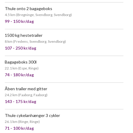
Thule onto 2 bagageboks
4.5 km
(
Bregninge, Svendborg, Svendborg
)
99 - 150 kr/dag
1500 kg hestetrailer
MEGET POPULÆR
8 km
(
Fredens, Svendborg, Svendborg
)
107 - 250 kr/dag
Bagageboks 300l
MEGET POPULÆR
22.1 km
(
Espe, Ringe
)
74 - 180 kr/dag
Åben trailer med gitter
MEGET POPULÆR
24.2 km
(
Faaborg, Faaborg
)
143 - 175 kr/dag
Thule cykelanhænger 3 cykler
26.1 km
(
Ringe, Ringe
)
71 - 100 kr/dag