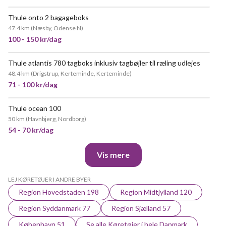
Thule onto 2 bagageboks
47.4 km
(
Næsby, Odense N
)
100 - 150 kr/dag
Thule atlantis 780 tagboks inklusiv tagbøjler til ræling udlejes
48.4 km
(
Drigstrup, Kerteminde, Kerteminde
)
71 - 100 kr/dag
Thule ocean 100
50 km
(
Havnbjerg, Nordborg
)
54 - 70 kr/dag
Vis mere
LEJ KØRETØJER I ANDRE BYER
Region Hovedstaden 198
Region Midtjylland 120
Region Syddanmark 77
Region Sjælland 57
København 51
Se alle Køretøjer i hele Danmark