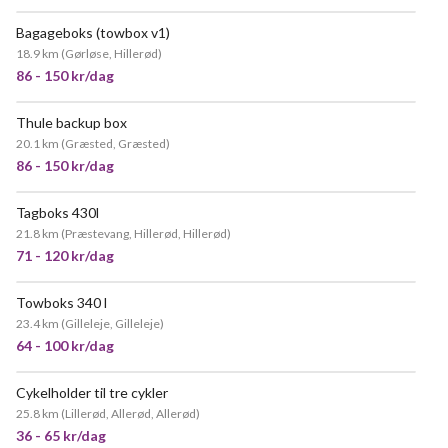
Bagageboks (towbox v1)
MEGET POPULÆR
18.9 km
(
Gørløse, Hillerød
)
86 - 150 kr/dag
Thule backup box
POPULÆR
20.1 km
(
Græsted, Græsted
)
86 - 150 kr/dag
Tagboks 430l
POPULÆR
21.8 km
(
Præstevang, Hillerød, Hillerød
)
71 - 120 kr/dag
Towboks 340 l
23.4 km
(
Gilleleje, Gilleleje
)
64 - 100 kr/dag
Cykelholder til tre cykler
MEGET POPULÆR
25.8 km
(
Lillerød, Allerød, Allerød
)
36 - 65 kr/dag