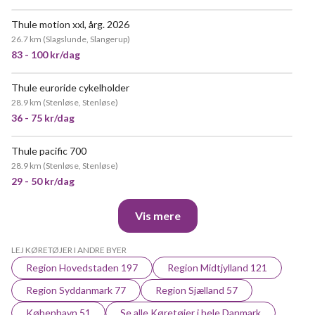
Thule motion xxl, årg. 2026
26.7 km
(
Slagslunde, Slangerup
)
83 - 100 kr/dag
Thule euroride cykelholder
MEGET POPULÆR
28.9 km
(
Stenløse, Stenløse
)
36 - 75 kr/dag
Thule pacific 700
MEGET POPULÆR
28.9 km
(
Stenløse, Stenløse
)
29 - 50 kr/dag
Vis mere
LEJ KØRETØJER I ANDRE BYER
Region Hovedstaden 197
Region Midtjylland 121
Region Syddanmark 77
Region Sjælland 57
København 51
Se alle Køretøjer i hele Danmark