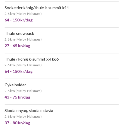
Snekæder könig/thule k-summit k44
2.6 km
(
Melby, Halsnæs
)
64 - 150 kr/dag
Thule snowpack
2.6 km
(
Melby, Halsnæs
)
27 - 65 kr/dag
Thule / könig k-summit xxl k66
POPULÆR
2.6 km
(
Melby, Halsnæs
)
64 - 150 kr/dag
Cykelholder
POPULÆR
2.6 km
(
Melby, Halsnæs
)
43 - 75 kr/dag
Skoda enyaq, skoda octavia
POPULÆR
2.6 km
(
Melby, Halsnæs
)
37 - 80 kr/dag