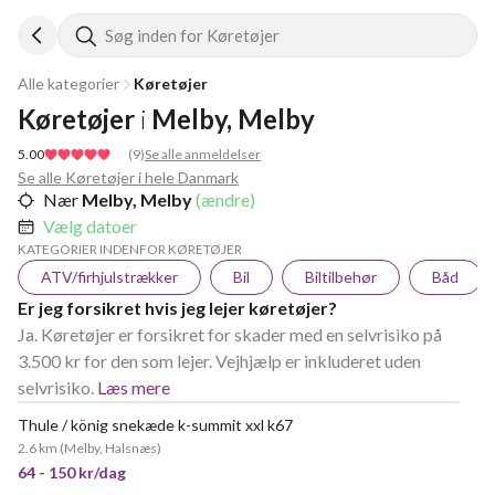
Søg inden for Køretøjer
Alle kategorier
Køretøjer
Køretøjer
i
Melby, Melby
5.00
(
9
)
Se alle anmeldelser
Se alle Køretøjer i hele Danmark
Nær
Melby, Melby
(ændre)
Vælg datoer
KATEGORIER INDENFOR KØRETØJER
ATV/firhjulstrækker
Bil
Biltilbehør
Båd
Er jeg forsikret hvis jeg lejer køretøjer?
Ja. Køretøjer er forsikret for skader med en selvrisiko på
3.500 kr for den som lejer. Vejhjælp er inkluderet uden
selvrisiko.
Læs mere
Thule / könig snekæde k-summit xxl k67
2.6 km
(
Melby, Halsnæs
)
64 - 150 kr/dag