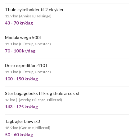
Thule cykelholder til 2 elcykler
POPULÆR
12.9 km
(
Annisse, Helsinge
)
43 - 70 kr/dag
Modula wego 500 l
15.1 km
(
Blistrup, Græsted
)
70 - 100 kr/dag
Dezo expedition 410 l
15.1 km
(
Blistrup, Græsted
)
100 - 150 kr/dag
Stor bagageboks til krog thule arcos xl
16 km
(
Tjæreby, Hillerød, Hillerød
)
143 - 175 kr/dag
Tagbøjler bmw ix3
18.9 km
(
Gørløse, Hillerød
)
50 - 60 kr/dag