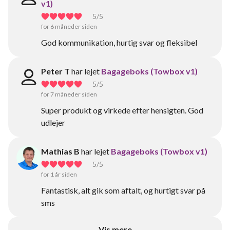
v1)
5
/5
for 6 måneder siden
God kommunikation, hurtig svar og fleksibel
Peter T
har lejet
Bagageboks (Towbox v1)
5
/5
for 7 måneder siden
Super produkt og virkede efter hensigten. God
udlejer
Mathias B
har lejet
Bagageboks (Towbox v1)
5
/5
for 1 år siden
Fantastisk, alt gik som aftalt, og hurtigt svar på
sms
Vis mere