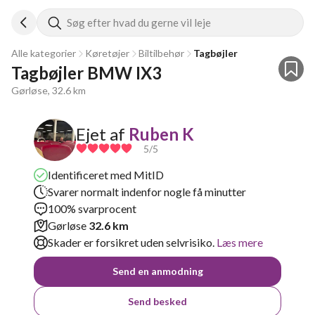
Søg efter hvad du gerne vil leje
Alle kategorier
Køretøjer
Biltilbehør
Tagbøjler
Tagbøjler BMW IX3
Gørløse, 32.6 km
Ejet af
Ruben K
5
/5
Identificeret med MitID
Svarer normalt indenfor nogle få minutter
100% svarprocent
Gørløse
32.6 km
Skader er forsikret uden selvrisiko.
Læs mere
Send en anmodning
Send besked