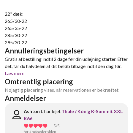
22" dæk:
265/30-22
265/35-22
285/30-22
295/30-22
Annulleringsbetingelser
Gratis afbestilling indtil 2 dage før din udlejning starter. Efter
det, får du halvdelen af dit beløb tilbage indtil den dag før.
Læs mere
Omtrentlig placering
Nøjagtig placering vises, når reservationen er bekræftet.
Anmeldelser
Ashton L
har lejet
Thule / König K-Summit XXL
K66
5
/5
for 4 måneder siden