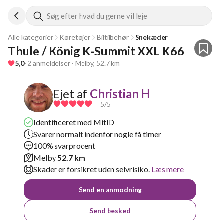
Søg efter hvad du gerne vil leje
Alle kategorier
Køretøjer
Biltilbehør
Snekæder
Thule / König K-Summit XXL K66
5,0
· 2 anmeldelser · Melby, 52.7 km
Ejet af
Christian H
5
/5
Identificeret med MitID
Svarer normalt indenfor nogle få timer
100% svarprocent
Melby
52.7 km
Skader er forsikret uden selvrisiko.
Læs mere
Send en anmodning
Send besked