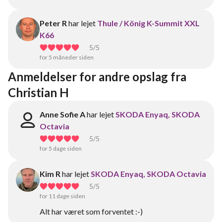
Peter R
har lejet
Thule / König K-Summit XXL
K66
5
/5
for 5 måneder siden
Anmeldelser for andre opslag fra 
Christian H
Anne Sofie A
har lejet
SKODA Enyaq, SKODA
Octavia
5
/5
for 5 dage siden
Kim R
har lejet
SKODA Enyaq, SKODA Octavia
5
/5
for 11 dage siden
Alt har været som forventet :-)