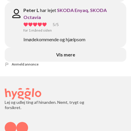
Peter L
har lejet
SKODA Enyaq, SKODA
Octavia
5
/5
for 1 måned siden
Imødekommende og hjælpsom
Vis mere
Anmeld annonce
Lej og udlej ting af hinanden. Nemt, trygt og
forsikret.