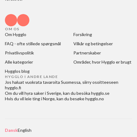
OM OS
Om Hygglo
Forsikring
FAQ - ofte stillede spørgsmål
Vilkår og betingelser
Privatlivspolitik
Partnerskaber
Alle kategorier
Områder, hvor Hygglo er brugt
Hygglos blog
HYGGLO I ANDRE LANDE
Jos haluat
vuokrata tavaroita Suomessa
, siirry osoitteeseen
hygglo.fi
Om du vill
hyra saker i Sverige
, kan du besöka
hygglo.se
Hvis du vil
leie ting i Norge
, kan du besøke
hygglo.no
Dansk
English