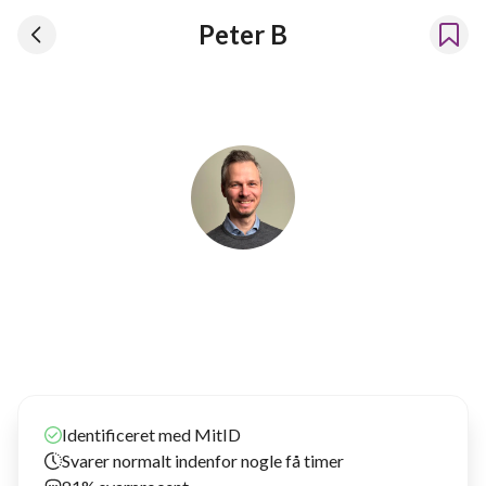
Peter B
Peter B
Har lejet vores ting ud siden 2025
Identificeret med MitID
Svarer normalt indenfor nogle få timer