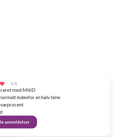
5
/5
ficeret med MitID
normalt indenfor en halv time
varprocent
ød
lle anmeldelser