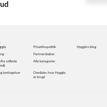
 ud
S
gglo
Privatlivspolitik
Hygglos blog
ing
Partnerskaber
fte stillede 
Alle kategorier
mål
og betingelser
Områder, hvor Hygglo 
er brugt