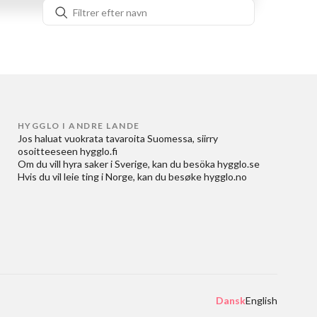
HYGGLO I ANDRE LANDE
Jos haluat
vuokrata tavaroita Suomessa
, siirry
osoitteeseen
hygglo.fi
Om du vill
hyra saker i Sverige
, kan du besöka
hygglo.se
Hvis du vil
leie ting i Norge
, kan du besøke
hygglo.no
Dansk
English