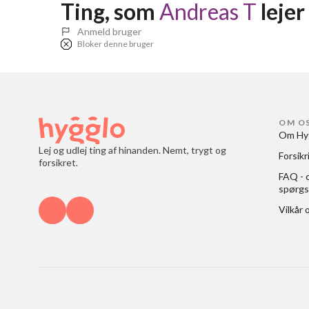
Ting, som 
Andreas T
 lejer
Anmeld bruger
Bloker denne bruger
OM O
Om Hy
Lej og udlej ting af hinanden. Nemt, trygt og
Forsikr
forsikret.
FAQ - o
spørgs
Vilkår 