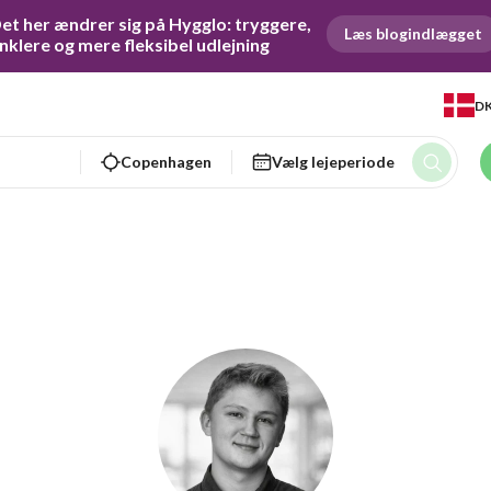
et her ændrer sig på Hygglo: tryggere, 
Læs blogindlægget
nklere og mere fleksibel udlejning
D
Copenhagen
Vælg lejeperiode