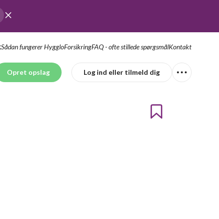
Sådan fungerer Hygglo
Forsikring
FAQ - ofte stillede spørgsmål
Kontakt
K
Opret opslag
Log ind eller tilmeld dig