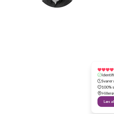
Andreas T
Har lejet vores ting ud siden 2026
Identi
Svarer 
100% s
Hiller
Læs a