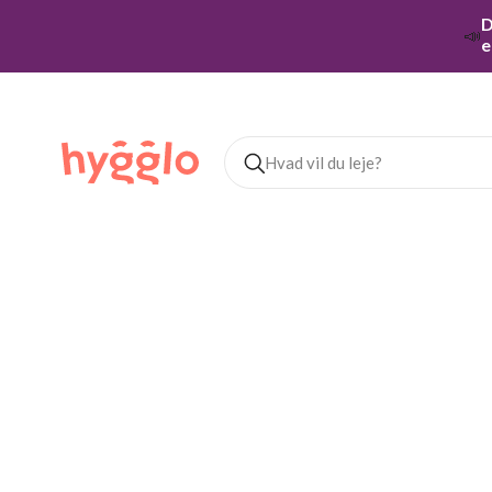
D
📣
e