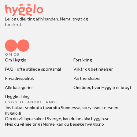
Lej og udlej ting af hinanden. Nemt, trygt og
forsikret.
OM OS
Om Hygglo
Forsikring
FAQ - ofte stillede spørgsmål
Vilkår og betingelser
Privatlivspolitik
Partnerskaber
Alle kategorier
Områder, hvor Hygglo er brugt
Hygglos blog
HYGGLO I ANDRE LANDE
Jos haluat
vuokrata tavaroita Suomessa
, siirry osoitteeseen
hygglo.fi
Om du vill
hyra saker i Sverige
, kan du besöka
hygglo.se
Hvis du vil
leie ting i Norge
, kan du besøke
hygglo.no