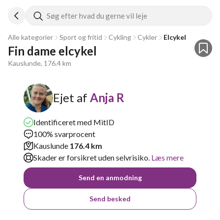
Søg efter hvad du gerne vil leje
Alle kategorier
Sport og fritid
Cykling
Cykler
Elcykel
Fin dame elcykel
Kauslunde, 176.4 km
Ejet af
Anja R
Identificeret med MitID
100% svarprocent
Kauslunde
176.4 km
Skader er forsikret uden selvrisiko.
Læs mere
Send en anmodning
Send besked