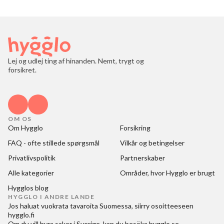
Lej og udlej ting af hinanden. Nemt, trygt og
forsikret.
OM OS
Om Hygglo
Forsikring
FAQ - ofte stillede spørgsmål
Vilkår og betingelser
Privatlivspolitik
Partnerskaber
Alle kategorier
Områder, hvor Hygglo er brugt
Hygglos blog
HYGGLO I ANDRE LANDE
Jos haluat
vuokrata tavaroita Suomessa
, siirry osoitteeseen
hygglo.fi
Om du vill
hyra saker i Sverige
, kan du besöka
hygglo.se