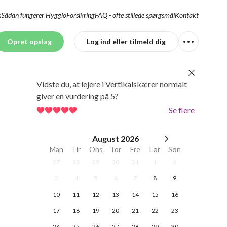
Sådan fungerer Hygglo
Forsikring
FAQ - ofte stillede spørgsmål
Kontakt
K
Opret opslag
Log ind eller tilmeld dig
Vidste du, at lejere i Vertikalskærer normalt
giver en vurdering på 5?
Se flere
August
2026
Man
Tir
Ons
Tor
Fre
Lør
Søn
27
28
29
30
31
1
2
3
4
5
6
7
8
9
10
11
12
13
14
15
16
17
18
19
20
21
22
23
24
25
26
27
28
29
30