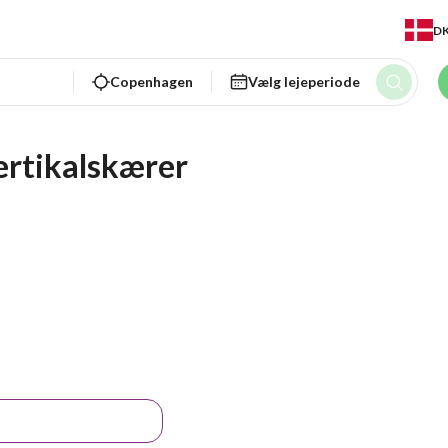
D
Copenhagen
Vælg lejeperiode
ertikalskærer