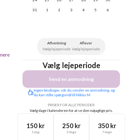
31
1
2
3
4
5
6
Afhentning
Aflever
Vælg lejeperiode
Vælg lejeperiode
mere
Vælg lejeperiode
Send en anmodning
Ingen bindinger, når du sender en anmodning, og 
du kan stille spørgsmål til Niklas M
PRISER FOR ALLE PERIODER
Vælg dage i kalenderen for at se den nøjagtige pris.
150 kr
250 kr
350 kr
1 dag
3 dage
7 dage