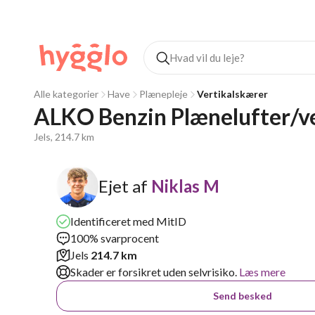
Alle kategorier
Have
Plænepleje
Vertikalskærer
ALKO Benzin Plænelufter/v
Jels, 214.7 km
Ejet af
Niklas M
Identificeret med MitID
100% svarprocent
Jels
214.7 km
Skader er forsikret uden selvrisiko.
Læs mere
Send besked