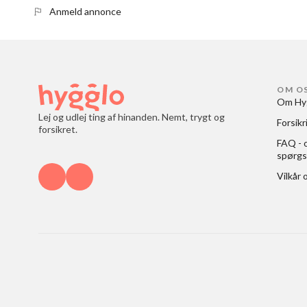
Anmeld annonce
OM O
Om Hy
Lej og udlej ting af hinanden. Nemt, trygt og
Forsikr
forsikret.
FAQ - o
spørgs
Vilkår 