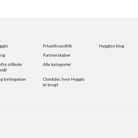
S
gglo
Privatlivspolitik
Hygglos blog
ing
Partnerskaber
fte stillede 
Alle kategorier
mål
og betingelser
Områder, hvor Hygglo 
er brugt