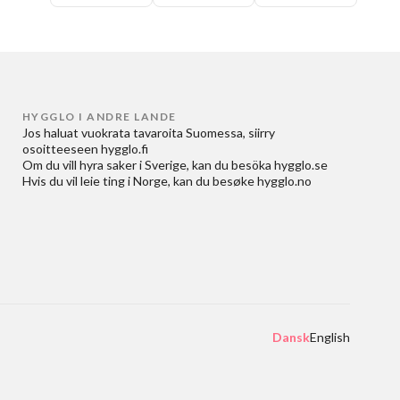
HYGGLO I ANDRE LANDE
Jos haluat
vuokrata tavaroita Suomessa
, siirry
osoitteeseen
hygglo.fi
Om du vill
hyra saker i Sverige
, kan du besöka
hygglo.se
Hvis du vil
leie ting i Norge
, kan du besøke
hygglo.no
Dansk
English