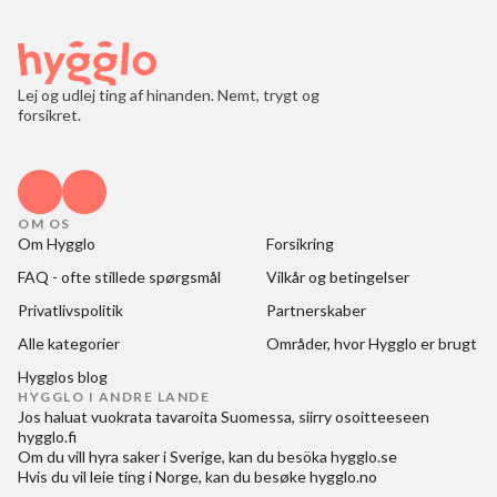
Lej og udlej ting af hinanden. Nemt, trygt og
forsikret.
OM OS
Om Hygglo
Forsikring
FAQ - ofte stillede spørgsmål
Vilkår og betingelser
Privatlivspolitik
Partnerskaber
Alle kategorier
Områder, hvor Hygglo er brugt
Hygglos blog
HYGGLO I ANDRE LANDE
Jos haluat
vuokrata tavaroita Suomessa
, siirry osoitteeseen
hygglo.fi
Om du vill
hyra saker i Sverige
, kan du besöka
hygglo.se
Hvis du vil
leie ting i Norge
, kan du besøke
hygglo.no