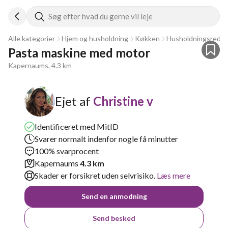
Søg efter hvad du gerne vil leje
Alle kategorier
Hjem og husholdning
Køkken
Husholdningsredsk
Pasta maskine med motor 
Kapernaums, 4.3 km
Ejet af
Christine v
Identificeret med MitID
Svarer normalt indenfor nogle få minutter
100% svarprocent
Kapernaums
4.3 km
Skader er forsikret uden selvrisiko.
Læs mere
Send en anmodning
Send besked