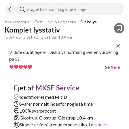
Søg efter hvad du gerne vil leje
Alle kategorier
Fest
Lyd, lys og scene
Diskolys
Komplet lysstativ
Glostrup, Glostrup, Glostrup, 10.4 km
Vidste du, at lejere i Diskolys normalt giver en vurdering
på 5?
Se flere
Ejet af
MKSF Service
Identificeret med MitID
Svarer normalt indenfor nogle få timer
100% svarprocent
Glostrup, Glostrup, Glostrup
10.4 km
Skader er forsikret uden selvrisiko.
Læs mere