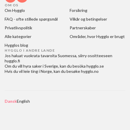
OM OS
Om Hygglo
Forsikring
FAQ - ofte stillede spørgsmål
Vilkår og betingelser
Privatlivspolitik
Partnerskaber
Alle kategorier
Områder, hvor Hygglo er brugt
Hygglos blog
HYGGLO I ANDRE LANDE
Jos haluat
vuokrata tavaroita Suomessa
, siirry osoitteeseen
hygglo.fi
Om du vill
hyra saker i Sverige
, kan du besöka
hygglo.se
Hvis du vil
leie ting i Norge
, kan du besøke
hygglo.no
Dansk
English