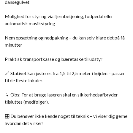
dansegulvet
Mulighed for styring via fjernbetjening, fodpedal eller
automatisk musikstyring
Nem opsætning og nedpakning – du kan selv klare det på få
minutter
Praktisk transportkasse og bæretaske til udstyr
📏 Stativet kan justeres fra 1,5 til 2,5 meter i højden – passer
til de fleste lokaler.
💡 Obs: For at bruge laseren skal en sikkerhedsafbryder
tilsluttes (medfølger).
🎛️ Du behøver ikke kende noget til teknik – vi viser dig gerne,
hvordan det virker!