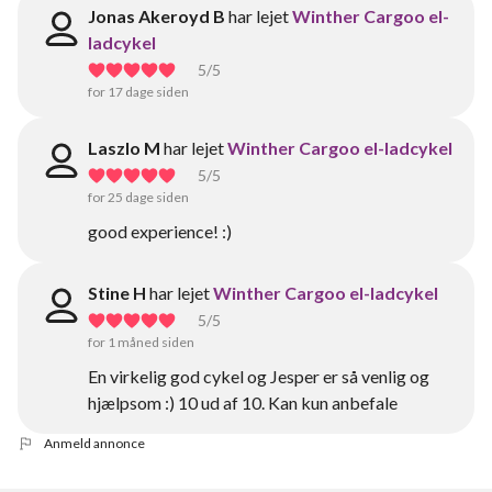
Jonas Akeroyd B
har lejet
Winther Cargoo el-
ladcykel
5
/5
for 17 dage siden
Laszlo M
har lejet
Winther Cargoo el-ladcykel
5
/5
for 25 dage siden
good experience! :)
Stine H
har lejet
Winther Cargoo el-ladcykel
5
/5
for 1 måned siden
En virkelig god cykel og Jesper er så venlig og
hjælpsom :) 10 ud af 10. Kan kun anbefale
Anmeld annonce