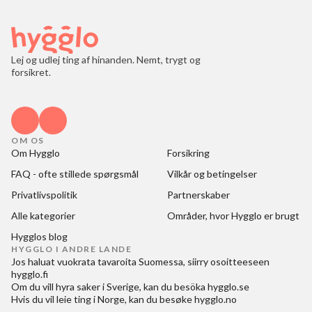
Lej og udlej ting af hinanden. Nemt, trygt og
forsikret.
OM OS
Om Hygglo
Forsikring
FAQ - ofte stillede spørgsmål
Vilkår og betingelser
Privatlivspolitik
Partnerskaber
Alle kategorier
Områder, hvor Hygglo er brugt
Hygglos blog
HYGGLO I ANDRE LANDE
Jos haluat
vuokrata tavaroita Suomessa
, siirry osoitteeseen
hygglo.fi
Om du vill
hyra saker i Sverige
, kan du besöka
hygglo.se
Hvis du vil
leie ting i Norge
, kan du besøke
hygglo.no