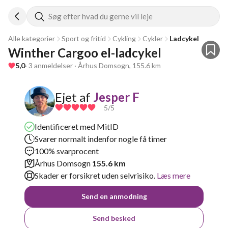
Søg efter hvad du gerne vil leje
Alle kategorier
Sport og fritid
Cykling
Cykler
Ladcykel
Winther Cargoo el-ladcykel 
5,0
· 3 anmeldelser · Århus Domsogn, 155.6 km
Ejet af
Jesper F
5
/5
Identificeret med MitID
Svarer normalt indenfor nogle få timer
100% svarprocent
Århus Domsogn
155.6 km
Skader er forsikret uden selvrisiko.
Læs mere
Send en anmodning
Send besked