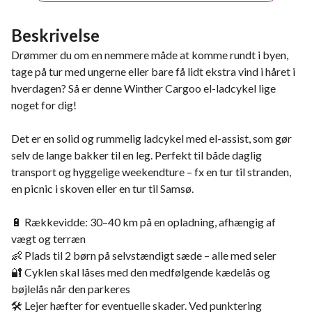
Beskrivelse
Drømmer du om en nemmere måde at komme rundt i byen,
tage på tur med ungerne eller bare få lidt ekstra vind i håret i
hverdagen? Så er denne Winther Cargoo el-ladcykel lige
noget for dig!
Det er en solid og rummelig ladcykel med el-assist, som gør
selv de lange bakker til en leg. Perfekt til både daglig
transport og hyggelige weekendture – fx en tur til stranden,
en picnic i skoven eller en tur til Samsø.
🔋 Rækkevidde: 30–40 km på en opladning, afhængig af
vægt og terræn
👶 Plads til 2 børn på selvstændigt sæde – alle med seler
🔐 Cyklen skal låses med den medfølgende kædelås og
bøjlelås når den parkeres
🛠 Lejer hæfter for eventuelle skader. Ved punktering