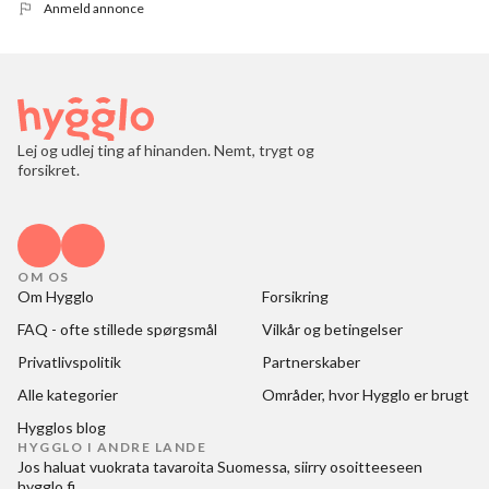
Anmeld annonce
Lej og udlej ting af hinanden. Nemt, trygt og
forsikret.
OM OS
Om Hygglo
Forsikring
FAQ - ofte stillede spørgsmål
Vilkår og betingelser
Privatlivspolitik
Partnerskaber
Alle kategorier
Områder, hvor Hygglo er brugt
Hygglos blog
HYGGLO I ANDRE LANDE
Jos haluat
vuokrata tavaroita Suomessa
, siirry osoitteeseen
hygglo.fi