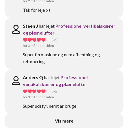
for 2 måneder siden
Tak for leje :-)
Steen J
har lejet
Professionel vertikalskærer
og plænelufter
5
/5
for 3 måneder siden
Super fin maskine og nem afhentning og
returnering
Anders Q
har lejet
Professionel
vertikalskærer og plænelufter
5
/5
for 3 måneder siden
Super udstyr, nemt ar bruge
Vis mere