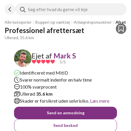
Søg efter hvad du gerne vil leje
Alle kategorier
Byggeri og værktøj
Anlægningsmaskiner
Afretni
Professionel afrettersæt 
Ullerød, 35.6 km
Ejet af
Mark S
5
/5
Identificeret med MitID
Svarer normalt indenfor en halv time
100% svarprocent
Ullerød
35.6 km
Skader er forsikret uden selvrisiko.
Læs mere
Send en anmodning
Send besked