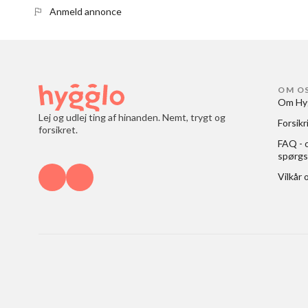
Anmeld annonce
OM O
Om Hy
Lej og udlej ting af hinanden. Nemt, trygt og
Forsikr
forsikret.
FAQ - o
spørgs
Vilkår 