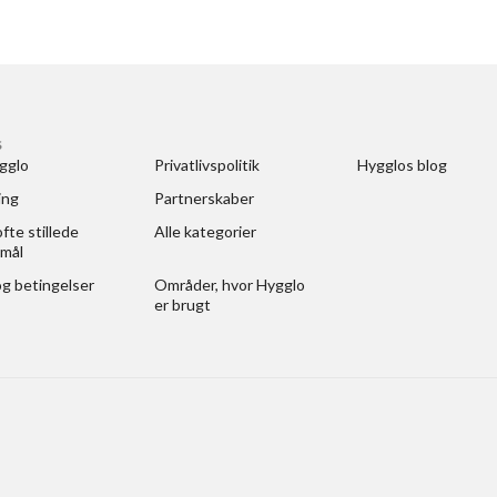
S
gglo
Privatlivspolitik
Hygglos blog
ing
Partnerskaber
fte stillede 
Alle kategorier
mål
og betingelser
Områder, hvor Hygglo 
er brugt