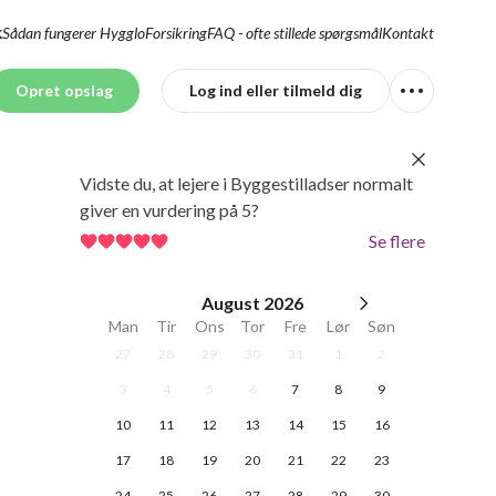
Sådan fungerer Hygglo
Forsikring
FAQ - ofte stillede spørgsmål
Kontakt
K
Opret opslag
Log ind eller tilmeld dig
Vidste du, at lejere i Byggestilladser normalt
giver en vurdering på 5?
Se flere
August
2026
Man
Tir
Ons
Tor
Fre
Lør
Søn
27
28
29
30
31
1
2
3
4
5
6
7
8
9
10
11
12
13
14
15
16
17
18
19
20
21
22
23
24
25
26
27
28
29
30