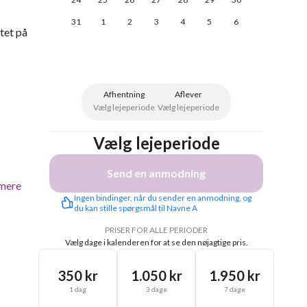
31
1
2
3
4
5
6
ntet på
Afhentning
Aflever
Vælg lejeperiode
Vælg lejeperiode
Vælg lejeperiode
Send en anmodning
mere
Ingen bindinger, når du sender en anmodning, og 
du kan stille spørgsmål til Navne A
PRISER FOR ALLE PERIODER
Vælg dage i kalenderen for at se den nøjagtige pris.
350 kr
1.050 kr
1.950 kr
1 dag
3 dage
7 dage