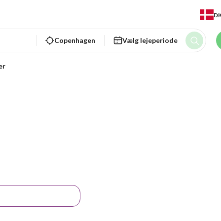
D
Copenhagen
Vælg lejeperiode
er