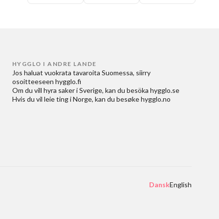
HYGGLO I ANDRE LANDE
Jos haluat
vuokrata tavaroita Suomessa
, siirry
osoitteeseen
hygglo.fi
Om du vill
hyra saker i Sverige
, kan du besöka
hygglo.se
Hvis du vil
leie ting i Norge
, kan du besøke
hygglo.no
Dansk
English