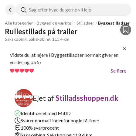
Søg efter hvad du gerne vil leje
Alle kategorier
Byggeri og værktøj
Stilladser
Byggestilladser
Rullestillads på trailer
Sakskøbing, Sakskøbing, 113.4 km
Vidste du, at lejere i Byggestilladser normalt giver en
vurdering på 5?
Se flere
Ejet af
Stilladsshoppen.dk
Identificeret med MitID
Svarer normalt indenfor nogle få timer
100% svarprocent
Sakskøbing, Sakskøbing
113.4 km