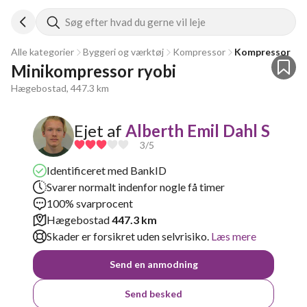
Søg efter hvad du gerne vil leje
Alle kategorier
Byggeri og værktøj
Kompressor
Kompressor
Minikompressor ryobi
Hægebostad, 447.3 km
Ejet af
Alberth Emil Dahl S
3
/5
Identificeret med BankID
Svarer normalt indenfor nogle få timer
100% svarprocent
Hægebostad
447.3 km
Skader er forsikret uden selvrisiko.
Læs mere
Send en anmodning
Send besked