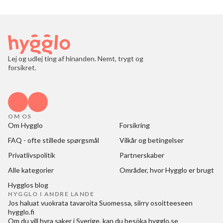
Lej og udlej ting af hinanden. Nemt, trygt og
forsikret.
OM OS
Om Hygglo
Forsikring
FAQ - ofte stillede spørgsmål
Vilkår og betingelser
Privatlivspolitik
Partnerskaber
Alle kategorier
Områder, hvor Hygglo er brugt
Hygglos blog
HYGGLO I ANDRE LANDE
Jos haluat
vuokrata tavaroita Suomessa
, siirry osoitteeseen
hygglo.fi
Om du vill
hyra saker i Sverige
, kan du besöka
hygglo.se