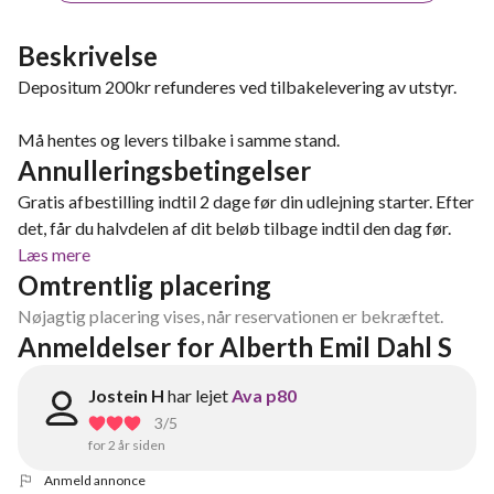
Beskrivelse
Depositum 200kr refunderes ved tilbakelevering av utstyr.
Må hentes og levers tilbake i samme stand.
Annulleringsbetingelser
Gratis afbestilling indtil 2 dage før din udlejning starter. Efter
det, får du halvdelen af dit beløb tilbage indtil den dag før.
Læs mere
Omtrentlig placering
Nøjagtig placering vises, når reservationen er bekræftet.
Anmeldelser for Alberth Emil Dahl S
Jostein H
har lejet
Ava p80
3
/5
for 2 år siden
Anmeld annonce