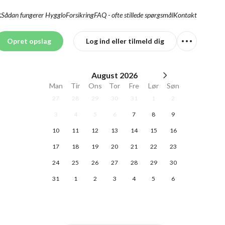
Sådan fungerer Hygglo
Forsikring
FAQ - ofte stillede spørgsmål
Kontakt
K
Opret opslag
Log ind eller tilmeld dig
August
2026
Man
Tir
Ons
Tor
Fre
Lør
Søn
27
28
29
30
31
1
2
3
4
5
6
7
8
9
10
11
12
13
14
15
16
17
18
19
20
21
22
23
24
25
26
27
28
29
30
31
1
2
3
4
5
6