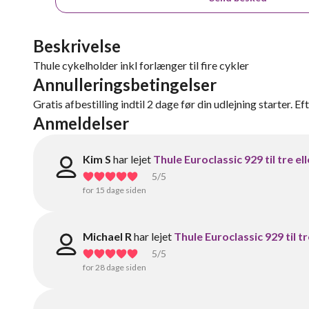
Beskrivelse
Thule cykelholder inkl forlænger til fire cykler
Annulleringsbetingelser
Gratis afbestilling indtil 2 dage før din udlejning starter. Ef
Anmeldelser
Kim S
har lejet
Thule Euroclassic 929 til tre ell
5
/5
for 15 dage siden
Michael R
har lejet
Thule Euroclassic 929 til tre
5
/5
for 28 dage siden