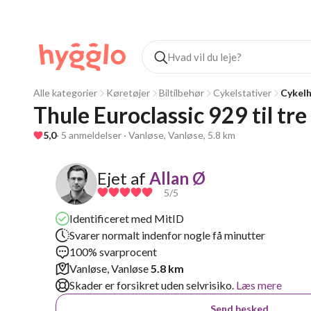
Alle kategorier
Køretøjer
Biltilbehør
Cykelstativer
Cykel
Thule Euroclassic 929 til tre 
5,0
· 5 anmeldelser · Vanløse, Vanløse, 5.8 km
Ejet af
Allan Ø
5
/5
Identificeret med MitID
Svarer normalt indenfor nogle få minutter
100% svarprocent
Vanløse, Vanløse
5.8 km
Skader er forsikret uden selvrisiko.
Læs mere
Send besked