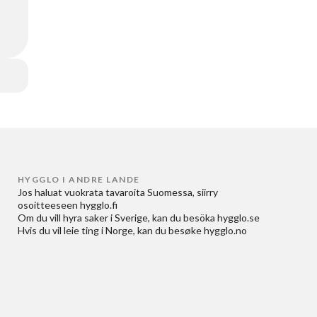
HYGGLO I ANDRE LANDE
Jos haluat
vuokrata tavaroita Suomessa
, siirry
osoitteeseen
hygglo.fi
Om du vill
hyra saker i Sverige
, kan du besöka
hygglo.se
Hvis du vil
leie ting i Norge
, kan du besøke
hygglo.no