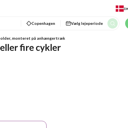
D
Copenhagen
Vælg lejeperiode
holder, monteret på anhængertræk
eller fire cykler