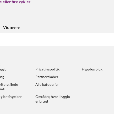
 eller fire cykler
Vis mere
S
gglo
Privatlivspolitik
Hygglos blog
ing
Partnerskaber
fte stillede 
Alle kategorier
mål
og betingelser
Områder, hvor Hygglo 
er brugt