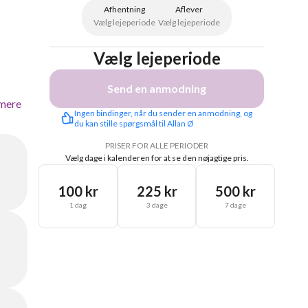
Afhentning
Aflever
Vælg lejeperiode
Vælg lejeperiode
Vælg lejeperiode
Send en anmodning
mere
Ingen bindinger, når du sender en anmodning, og 
du kan stille spørgsmål til Allan Ø
PRISER FOR ALLE PERIODER
Vælg dage i kalenderen for at se den nøjagtige pris.
100 kr
225 kr
500 kr
1 dag
3 dage
7 dage