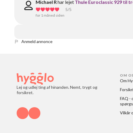
Michael R
har lejet
Thule Euroclassic 929 til tre
5
/5
for 1 måned siden
Anmeld annonce
OM O
Om Hy
Lej og udlej ting af hinanden. Nemt, trygt og
Forsikr
forsikret.
FAQ - o
spørgs
Vilkår 