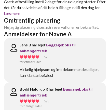
Gratis afbestilling indtil 2 dage før din udlejning starter. Efter
det, får du halvdelen af dit beløb tilbage indtil den dag før.
Læs mere
Omtrentlig placering
Nøjagtig placering vises, når reservationen er bekræftet.
Anmeldelser for Navne A
Jens B
har lejet
Baggageboks til
anhængertræk
5
/5
for 2 timer siden
Virkelig hjælpsom og imødekommende udlejer,
kan klart anbefales!
Bodil Haldrup R
har lejet
Baggageboks til
anhængertræk
5
/5
for 10 dage siden