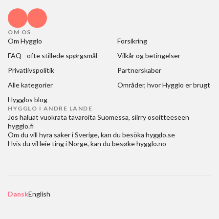
OM OS
Om Hygglo
Forsikring
FAQ - ofte stillede spørgsmål
Vilkår og betingelser
Privatlivspolitik
Partnerskaber
Alle kategorier
Områder, hvor Hygglo er brugt
Hygglos blog
HYGGLO I ANDRE LANDE
Jos haluat
vuokrata tavaroita Suomessa
, siirry osoitteeseen
hygglo.fi
Om du vill
hyra saker i Sverige
, kan du besöka
hygglo.se
Hvis du vil
leie ting i Norge
, kan du besøke
hygglo.no
Dansk
English