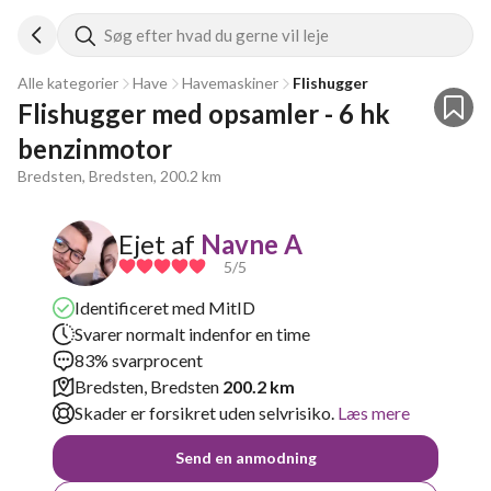
Søg efter hvad du gerne vil leje
Alle kategorier
Have
Havemaskiner
Flishugger
Flishugger med opsamler - 6 hk 
benzinmotor
Bredsten, Bredsten, 200.2 km
Ejet af
Navne A
5
/5
Identificeret med MitID
Svarer normalt indenfor en time
83% svarprocent
Bredsten, Bredsten
200.2 km
Skader er forsikret uden selvrisiko.
Læs mere
Send en anmodning