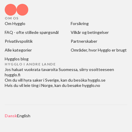
OM OS
Om Hygglo
Forsikring
FAQ - ofte stillede spørgsmål
Vilkår og betingelser
Privatlivspolitik
Partnerskaber
Alle kategorier
Områder, hvor Hygglo er brugt
Hygglos blog
HYGGLO I ANDRE LANDE
Jos haluat
vuokrata tavaroita Suomessa
, siirry osoitteeseen
hygglo.fi
Om du vill
hyra saker i Sverige
, kan du besöka
hygglo.se
Hvis du vil
leie ting i Norge
, kan du besøke
hygglo.no
Dansk
English