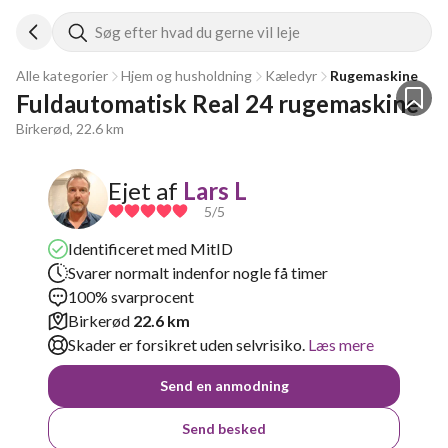
Søg efter hvad du gerne vil leje
Alle kategorier
Hjem og husholdning
Kæledyr
Rugemaskine
Fuldautomatisk Real 24 rugemaskine 
Birkerød, 22.6 km
Ejet af
Lars L
5
/5
Identificeret med MitID
Svarer normalt indenfor nogle få timer
100% svarprocent
Birkerød
22.6 km
Skader er forsikret uden selvrisiko.
Læs mere
Send en anmodning
Send besked