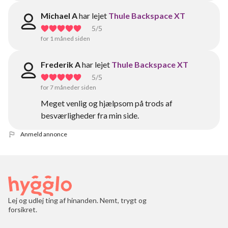
Michael A
har lejet
Thule Backspace XT
5
/5
for 1 måned siden
Frederik A
har lejet
Thule Backspace XT
5
/5
for 7 måneder siden
Meget venlig og hjælpsom på trods af
besværligheder fra min side.
Anmeld annonce
Lej og udlej ting af hinanden. Nemt, trygt og
forsikret.