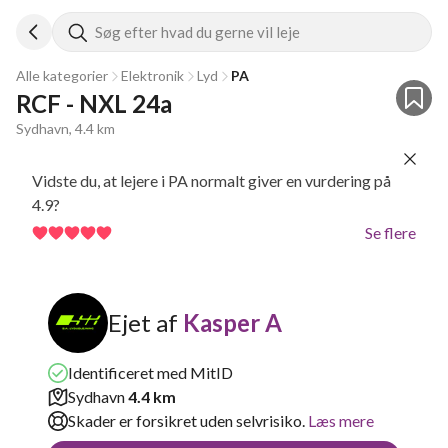
Søg efter hvad du gerne vil leje
Alle kategorier
Elektronik
Lyd
PA
RCF - NXL 24a
Sydhavn, 4.4 km
Vidste du, at lejere i PA normalt giver en vurdering på
4.9?
Se flere
Ejet af
Kasper A
Identificeret med MitID
Sydhavn
4.4 km
Skader er forsikret uden selvrisiko.
Læs mere