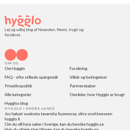
Lej og udlej ting af hinanden. Nemt, trygt og
forsikret.
OM OS
Om Hygglo
Forsikring
FAQ - ofte stillede spørgsmål
Vilkår og betingelser
Privatlivspolitik
Partnerskaber
Alle kategorier
Områder, hvor Hygglo er brugt
Hygglos blog
HYGGLO I ANDRE LANDE
Jos haluat
vuokrata tavaroita Suomessa
, siirry osoitteeseen
hygglo.fi
Om du vill
hyra saker i Sverige
, kan du besöka
hygglo.se
Hvis du vil
leie ting i Norge
, kan du besøke
hygglo.no