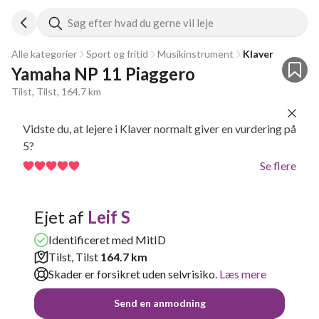
Søg efter hvad du gerne vil leje
Alle kategorier
Sport og fritid
Musikinstrument
Klaver
Yamaha NP 11 Piaggero
Tilst, Tilst, 164.7 km
Vidste du, at lejere i Klaver normalt giver en vurdering på
5?
Se flere
Ejet af
Leif S
Identificeret med MitID
Tilst, Tilst
164.7 km
Skader er forsikret uden selvrisiko.
Læs mere
Send en anmodning