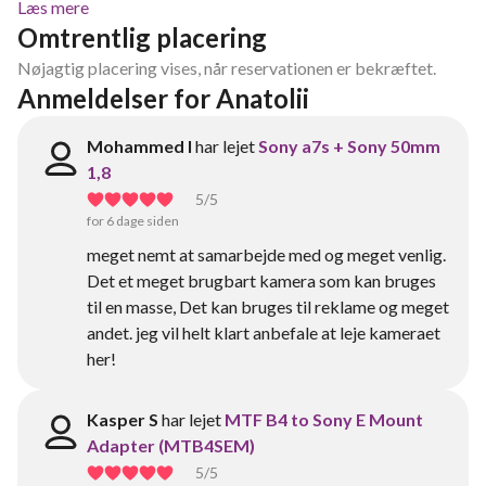
Læs mere
Omtrentlig placering
Nøjagtig placering vises, når reservationen er bekræftet.
Anmeldelser for Anatolii 
Mohammed I
har lejet
Sony a7s + Sony 50mm
1,8
5
/5
for 6 dage siden
meget nemt at samarbejde med og meget venlig.
Det et meget brugbart kamera som kan bruges
til en masse, Det kan bruges til reklame og meget
andet. jeg vil helt klart anbefale at leje kameraet
her!
Kasper S
har lejet
MTF B4 to Sony E Mount
Adapter (MTB4SEM)
5
/5