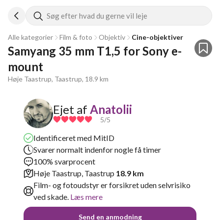
Søg efter hvad du gerne vil leje
Alle kategorier
Film & foto
Objektiv
Cine-objektiver
Samyang 35 mm T1,5 for Sony e- 
mount
Høje Taastrup, Taastrup, 18.9 km
Ejet af
Anatolii
5
/5
Identificeret med MitID
Svarer normalt indenfor nogle få timer
100% svarprocent
Høje Taastrup, Taastrup
18.9 km
Film- og fotoudstyr er forsikret uden selvrisiko
ved skade.
Læs mere
Send en anmodning