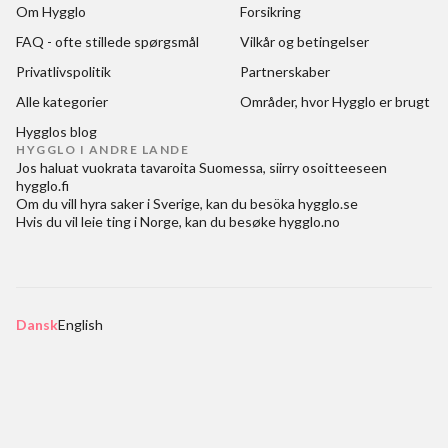
Om Hygglo
Forsikring
FAQ - ofte stillede spørgsmål
Vilkår og betingelser
Privatlivspolitik
Partnerskaber
Alle kategorier
Områder, hvor Hygglo er brugt
Hygglos blog
HYGGLO I ANDRE LANDE
Jos haluat
vuokrata tavaroita Suomessa
, siirry osoitteeseen
hygglo.fi
Om du vill
hyra saker i Sverige
, kan du besöka
hygglo.se
Hvis du vil
leie ting i Norge
, kan du besøke
hygglo.no
Dansk
English