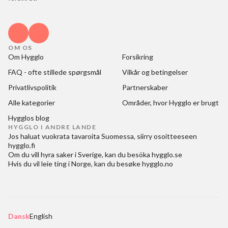
OM OS
Om Hygglo
Forsikring
FAQ - ofte stillede spørgsmål
Vilkår og betingelser
Privatlivspolitik
Partnerskaber
Alle kategorier
Områder, hvor Hygglo er brugt
Hygglos blog
HYGGLO I ANDRE LANDE
Jos haluat
vuokrata tavaroita Suomessa
, siirry osoitteeseen
hygglo.fi
Om du vill
hyra saker i Sverige
, kan du besöka
hygglo.se
Hvis du vil
leie ting i Norge
, kan du besøke
hygglo.no
Dansk
English