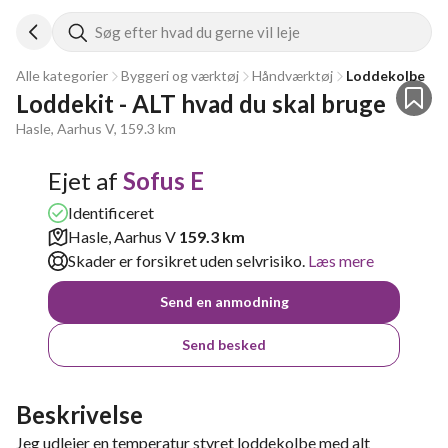
Søg efter hvad du gerne vil leje
Alle kategorier
Byggeri og værktøj
Håndværktøj
Loddekolbe
Loddekit - ALT hvad du skal bruge
Hasle, Aarhus V, 159.3 km
Ejet af
Sofus E
Identificeret
Hasle, Aarhus V
159.3 km
Skader er forsikret uden selvrisiko.
Læs mere
Send en anmodning
Send besked
Beskrivelse
Jeg udlejer en temperatur styret loddekolbe med alt