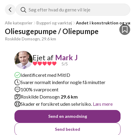
Søg efter hvad du gerne vil leje
Alle kategorier
Byggeri og værktøj
Andet i konstruktion og værk
Oliesugepumpe / Oliepumpe
Roskilde Domsogn, 29.6 km
Ejet af
Mark J
5
/5
Identificeret med MitID
Svarer normalt indenfor nogle få minutter
100% svarprocent
Roskilde Domsogn
29.6 km
Skader er forsikret uden selvrisiko.
Læs mere
Send en anmodning
Send besked