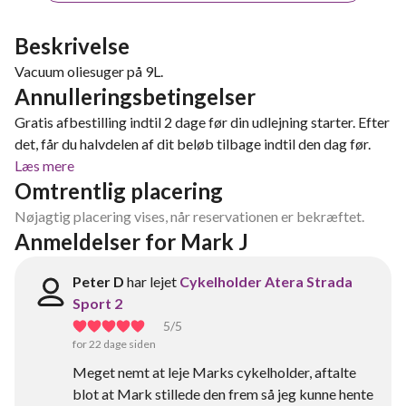
Beskrivelse
Vacuum oliesuger på 9L.
Annulleringsbetingelser
Gratis afbestilling indtil 2 dage før din udlejning starter. Efter
det, får du halvdelen af dit beløb tilbage indtil den dag før.
Læs mere
Omtrentlig placering
Nøjagtig placering vises, når reservationen er bekræftet.
Anmeldelser for Mark J
Peter D
har lejet
Cykelholder Atera Strada
Sport 2
5
/5
for 22 dage siden
Meget nemt at leje Marks cykelholder, aftalte
blot at Mark stillede den frem så jeg kunne hente