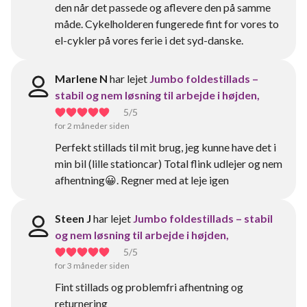
den når det passede og aflevere den på samme
måde. Cykelholderen fungerede fint for vores to
el-cykler på vores ferie i det syd-danske.
Marlene N
har lejet
Jumbo foldestillads –
stabil og nem løsning til arbejde i højden,
5
/5
for 2 måneder siden
Perfekt stillads til mit brug, jeg kunne have det i
min bil (lille stationcar) Total flink udlejer og nem
afhentning😀. Regner med at leje igen
Steen J
har lejet
Jumbo foldestillads – stabil
og nem løsning til arbejde i højden,
5
/5
for 3 måneder siden
Fint stillads og problemfri afhentning og
returnering