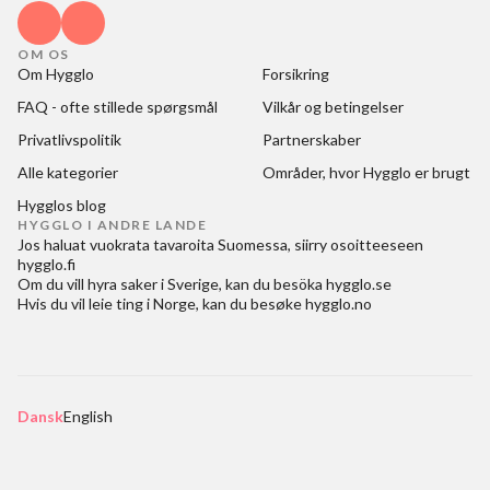
OM OS
Om Hygglo
Forsikring
FAQ - ofte stillede spørgsmål
Vilkår og betingelser
Privatlivspolitik
Partnerskaber
Alle kategorier
Områder, hvor Hygglo er brugt
Hygglos blog
HYGGLO I ANDRE LANDE
Jos haluat
vuokrata tavaroita Suomessa
, siirry osoitteeseen
hygglo.fi
Om du vill
hyra saker i Sverige
, kan du besöka
hygglo.se
Hvis du vil
leie ting i Norge
, kan du besøke
hygglo.no
Dansk
English