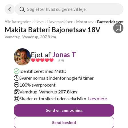
Søg efter hvad du gerne vil leje
Alle kategorier
Have
Havemaskiner
Motorsav
Batteridrevet 
Makita Batteri Bajonetsav 18V
Vamdrup, Vamdrup, 207.8 km
Ejet af
Jonas T
5
/5
Identificeret med MitID
Svarer normalt indenfor nogle få timer
100% svarprocent
Vamdrup, Vamdrup
207.8 km
Skader er forsikret uden selvrisiko.
Læs mere
Send en anmodning
Send besked