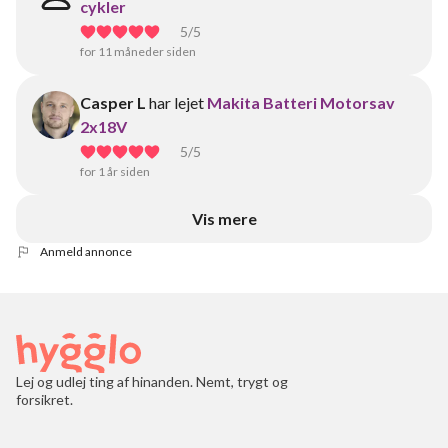
cykler
5
/5
for 11 måneder siden
Casper L
har lejet
Makita Batteri Motorsav
2x18V
5
/5
for 1 år siden
Vis mere
Anmeld annonce
Lej og udlej ting af hinanden. Nemt, trygt og
forsikret.