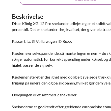
Beskrivelse
Disse König XG-12 Pro snekæder udlejes og er et solidt valg,
personbil. Det er snekæder i høj kvalitet, der giver ekstra
Passer bl.a. til Volkswagen ID Buzz.
Kæderne er selvspændende, så monteringen er nem – du sk
sørger automatisk for korrekt spænding under kørsel, og d
hjulet, passer de sig selv.
Kædemønsteret er designet med dobbelt svejsede trækkraf
frigang på indersiden og på slidbanen, hvilket gør dem vel
Udlejningen er et sæt med 2 snekæder.
Snekæderne er godkendt efter gældende europæiske st