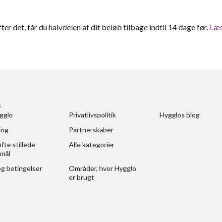
fter det, får du halvdelen af dit beløb tilbage indtil 14 dage før.
Læ
S
gglo
Privatlivspolitik
Hygglos blog
ing
Partnerskaber
fte stillede 
Alle kategorier
mål
og betingelser
Områder, hvor Hygglo 
er brugt