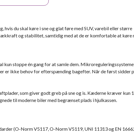
 hvis du skal køre i sne og glat føre med SUV, varebil eller større
 trækkraft og stabilitet, samtidig med at de er komfortable at køre
al kun stoppe én gang for at samle dem. Mikroreguleringssysteme
er er ikke behov for efterspænding bagefter. Når de først sidder 
tplader, som giver godt greb på sne og is. Kæderne kræver kun
egnede til moderne biler med begrænset plads i hjulkassen.
andarder (O-Norm V5117, O-Norm V5119, UNI 11313 og EN 1666