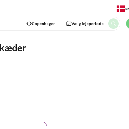
D
Copenhagen
Vælg lejeperiode
ekæder