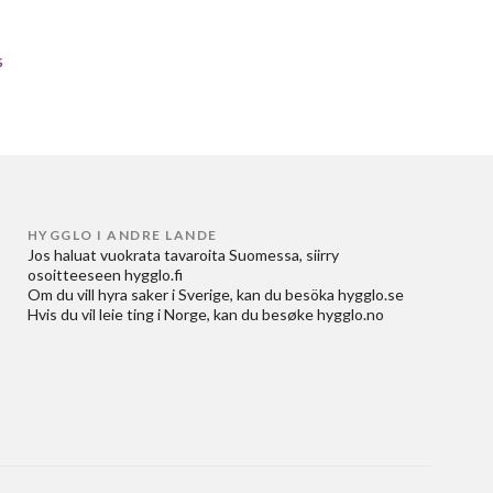
s
HYGGLO I ANDRE LANDE
Jos haluat
vuokrata tavaroita Suomessa
, siirry
osoitteeseen
hygglo.fi
Om du vill
hyra saker i Sverige
, kan du besöka
hygglo.se
Hvis du vil
leie ting i Norge
, kan du besøke
hygglo.no