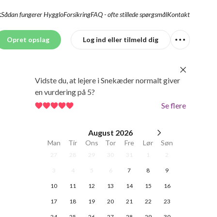
Sådan fungerer Hygglo
Forsikring
FAQ - ofte stillede spørgsmål
Kontakt
K
Opret opslag
Log ind eller tilmeld dig
Vidste du, at lejere i Snekæder normalt giver
en vurdering på 5?
Se flere
August
2026
Man
Tir
Ons
Tor
Fre
Lør
Søn
27
28
29
30
31
1
2
3
4
5
6
7
8
9
10
11
12
13
14
15
16
17
18
19
20
21
22
23
24
25
26
27
28
29
30