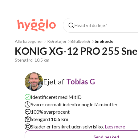
Alle kategorier
Køretøjer
Biltilbehør
Snekæder
KONIG XG-12 PRO 255 Sn
Stengård, 10.5 km
Ejet af
Tobias G
Identificeret med MitID
Svarer normalt indenfor nogle få minutter
100% svarprocent
Stengård
10.5 km
Skader er forsikret uden selvrisiko.
Læs mere
Send besked