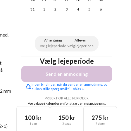
31
1
2
3
4
5
6
 med.
Afhentning
Aflever
Vælg lejeperiode
Vælg lejeperiode
Vælg lejeperiode
t
på
Send en anmodning
Ingen bindinger, når du sender en anmodning, og 
du kan stille spørgsmål til Tobias G
 12 mm
PRISER FOR ALLE PERIODER
Vælg dage i kalenderen for at se den nøjagtige pris.
100 kr
150 kr
275 kr
1 dag
3 dage
7 dage
2-1)