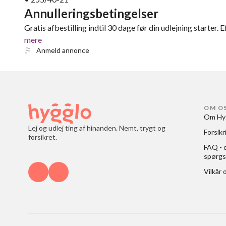
Annulleringsbetingelser
Gratis afbestilling indtil 30 dage før din udlejning starter. E
mere
Anmeld annonce
OM O
Om Hy
Lej og udlej ting af hinanden. Nemt, trygt og
Forsikr
forsikret.
FAQ - o
spørgs
Vilkår 