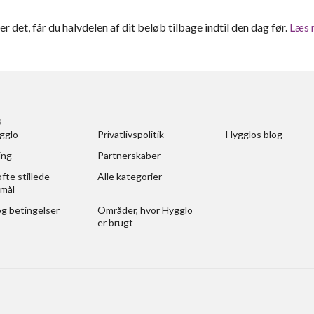
ter det, får du halvdelen af dit beløb tilbage indtil den dag før.
Læs 
S
gglo
Privatlivspolitik
Hygglos blog
ing
Partnerskaber
fte stillede 
Alle kategorier
mål
og betingelser
Områder, hvor Hygglo 
er brugt