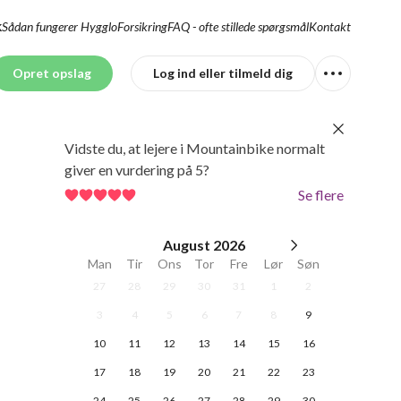
Sådan fungerer Hygglo
Forsikring
FAQ - ofte stillede spørgsmål
Kontakt
K
Opret opslag
Log ind eller tilmeld dig
Vidste du, at lejere i Mountainbike normalt
giver en vurdering på 5?
Se flere
August
2026
Man
Tir
Ons
Tor
Fre
Lør
Søn
27
28
29
30
31
1
2
3
4
5
6
7
8
9
10
11
12
13
14
15
16
17
18
19
20
21
22
23
24
25
26
27
28
29
30