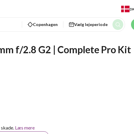
D
Copenhagen
Vælg lejeperiode
m f/2.8 G2 | Complete Pro Kit 
d skade.
Læs mere