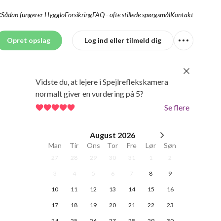
Sådan fungerer Hygglo
Forsikring
FAQ - ofte stillede spørgsmål
Kontakt
K
Opret opslag
Log ind eller tilmeld dig
Vidste du, at lejere i Spejlreflekskamera
normalt giver en vurdering på 5?
Se flere
August
2026
Man
Tir
Ons
Tor
Fre
Lør
Søn
27
28
29
30
31
1
2
3
4
5
6
7
8
9
10
11
12
13
14
15
16
17
18
19
20
21
22
23
24
25
26
27
28
29
30