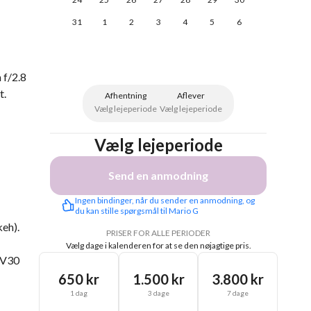
31
1
2
3
4
5
6
 f/2.8
t.
Afhentning
Aflever
Vælg lejeperiode
Vælg lejeperiode
Vælg lejeperiode
Send en anmodning
Ingen bindinger, når du sender en anmodning, og 
du kan stille spørgsmål til Mario G
keh).
PRISER FOR ALLE PERIODER
Vælg dage i kalenderen for at se den nøjagtige pris.
 V30
650 kr
1.500 kr
3.800 kr
1 dag
3 dage
7 dage