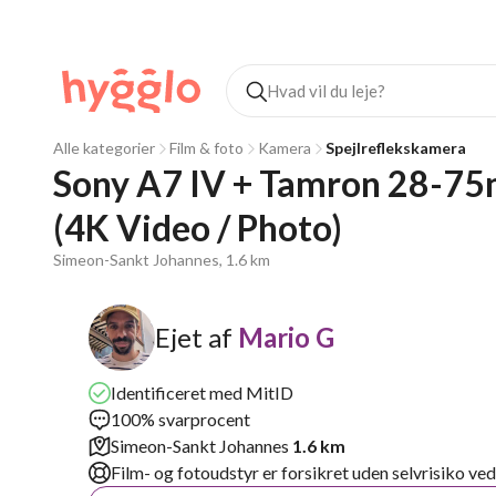
Alle kategorier
Film & foto
Kamera
Spejlreflekskamera
Sony A7 IV + Tamron 28-75m
(4K Video / Photo)
Simeon-Sankt Johannes, 1.6 km
Ejet af
Mario G
Identificeret med MitID
100% svarprocent
Simeon-Sankt Johannes
1.6 km
Film- og fotoudstyr er forsikret uden selvrisiko ve