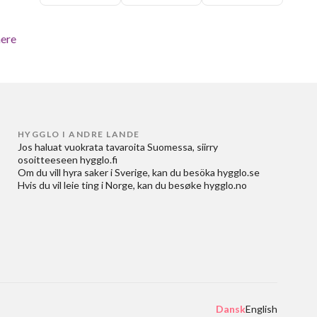
ere
HYGGLO I ANDRE LANDE
Jos haluat
vuokrata tavaroita Suomessa
, siirry
osoitteeseen
hygglo.fi
Om du vill
hyra saker i Sverige
, kan du besöka
hygglo.se
Hvis du vil
leie ting i Norge
, kan du besøke
hygglo.no
Dansk
English