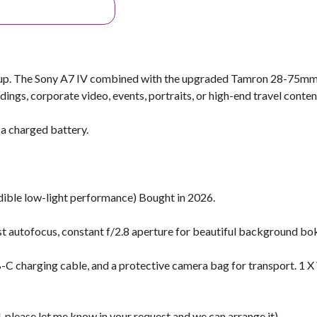
 setup. The Sony A7 IV combined with the upgraded Tamron 28-75mm
ddings, corporate video, events, portraits, or high-end travel conten
 a charged battery.
ible low-light performance) Bought in 2026.
t autofocus, constant f/2.8 aperture for beautiful background bo
C charging cable, and a protective camera bag for transport. 1 X
, please let me know in your request and we can arrange it).