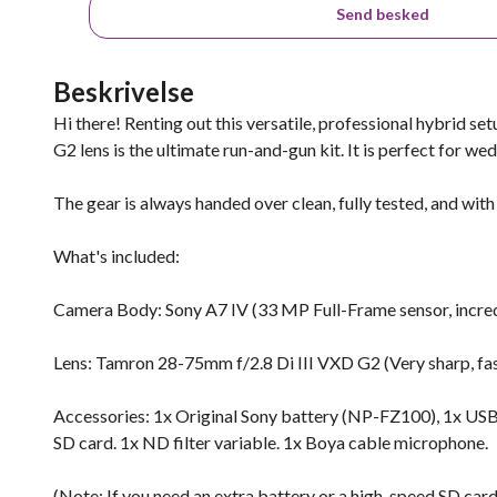
Send besked
Beskrivelse
Hi there! Renting out this versatile, professional hybrid
G2 lens is the ultimate run-and-gun kit. It is perfect for we
The gear is always handed over clean, fully tested, and with
What's included:
Camera Body: Sony A7 IV (33 MP Full-Frame sensor, incred
Lens: Tamron 28-75mm f/2.8 Di III VXD G2 (Very sharp, fas
Accessories: 1x Original Sony battery (NP-FZ100), 1x USB-
SD card. 1x ND filter variable. 1x Boya cable microphone.
(Note: If you need an extra battery or a high-speed SD card