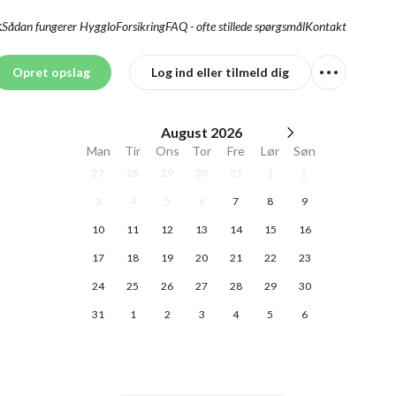
Sådan fungerer Hygglo
Forsikring
FAQ - ofte stillede spørgsmål
Kontakt
K
Opret opslag
Log ind eller tilmeld dig
August
2026
Man
Tir
Ons
Tor
Fre
Lør
Søn
27
28
29
30
31
1
2
3
4
5
6
7
8
9
10
11
12
13
14
15
16
17
18
19
20
21
22
23
24
25
26
27
28
29
30
31
1
2
3
4
5
6