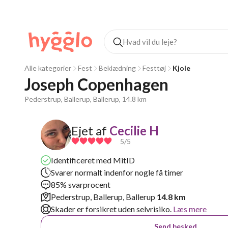
Alle kategorier
Fest
Beklædning
Festtøj
Kjole
Joseph Copenhagen
Pederstrup, Ballerup, Ballerup, 14.8 km
Ejet af
Cecilie H
5
/5
Identificeret med MitID
Svarer normalt indenfor nogle få timer
85% svarprocent
Pederstrup, Ballerup, Ballerup
14.8 km
Skader er forsikret uden selvrisiko.
Læs mere
Send besked