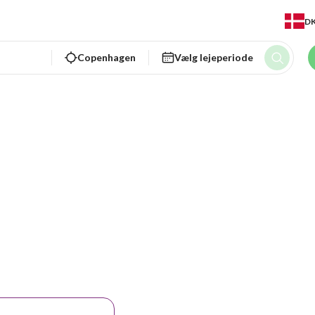
D
Copenhagen
Vælg lejeperiode