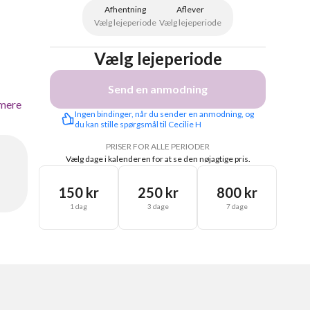
Afhentning
Aflever
Vælg lejeperiode
Vælg lejeperiode
Vælg lejeperiode
Send en anmodning
mere
Ingen bindinger, når du sender en anmodning, og 
du kan stille spørgsmål til Cecilie H
PRISER FOR ALLE PERIODER
Vælg dage i kalenderen for at se den nøjagtige pris.
150 kr
250 kr
800 kr
1 dag
3 dage
7 dage