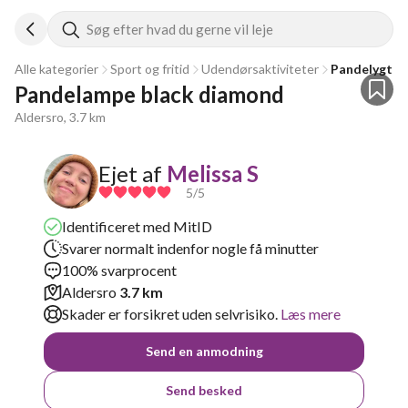
Søg efter hvad du gerne vil leje
Alle kategorier
Sport og fritid
Udendørsaktiviteter
Pandelygte
Pandelampe black diamond 
Aldersro, 3.7 km
Ejet af
Melissa S
5
/5
Identificeret med MitID
Svarer normalt indenfor nogle få minutter
100% svarprocent
Aldersro
3.7 km
Skader er forsikret uden selvrisiko.
Læs mere
Send en anmodning
Send besked