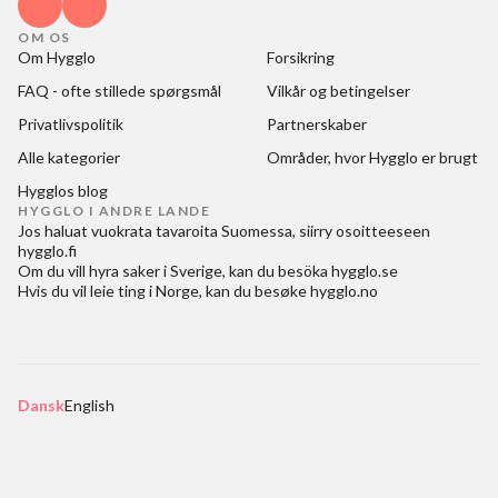
OM OS
Om Hygglo
Forsikring
FAQ - ofte stillede spørgsmål
Vilkår og betingelser
Privatlivspolitik
Partnerskaber
Alle kategorier
Områder, hvor Hygglo er brugt
Hygglos blog
HYGGLO I ANDRE LANDE
Jos haluat
vuokrata tavaroita Suomessa
, siirry osoitteeseen
hygglo.fi
Om du vill
hyra saker i Sverige
, kan du besöka
hygglo.se
Hvis du vil
leie ting i Norge
, kan du besøke
hygglo.no
Dansk
English