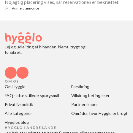
Nøjagtig placering vises, når reservationen er bekræftet.
Anmeld annonce
Lej og udlej ting af hinanden. Nemt, trygt og
forsikret.
OM OS
Om Hygglo
Forsikring
FAQ - ofte stillede spørgsmål
Vilkår og betingelser
Privatlivspolitik
Partnerskaber
Alle kategorier
Områder, hvor Hygglo er brugt
Hygglos blog
HYGGLO I ANDRE LANDE
Jos haluat
vuokrata tavaroita Suomessa
, siirry osoitteeseen