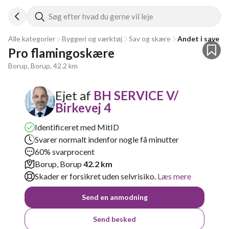
Søg efter hvad du gerne vil leje
Alle kategorier
Byggeri og værktøj
Sav og skære
Andet i save &
Pro flamingoskære 
Borup, Borup, 42.2 km
Ejet af
BH SERVICE V/
Birkevej 4
Identificeret med MitID
Svarer normalt indenfor nogle få minutter
60% svarprocent
Borup, Borup
42.2 km
Skader er forsikret uden selvrisiko.
Læs mere
Send en anmodning
Send besked