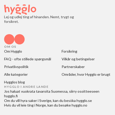
Lej og udlej ting af hinanden. Nemt, trygt og
forsikret.
OM OS
Om Hygglo
Forsikring
FAQ - ofte stillede spørgsmål
Vilkår og betingelser
Privatlivspolitik
Partnerskaber
Alle kategorier
Områder, hvor Hygglo er brugt
Hygglos blog
HYGGLO I ANDRE LANDE
Jos haluat
vuokrata tavaroita Suomessa
, siirry osoitteeseen
hygglo.fi
Om du vill
hyra saker i Sverige
, kan du besöka
hygglo.se
Hvis du vil
leie ting i Norge
, kan du besøke
hygglo.no