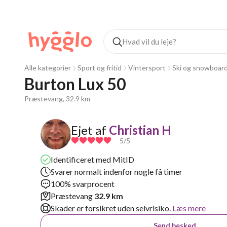
Alle kategorier
Sport og fritid
Vintersport
Ski og snowboar
Burton Lux 50
Præstevang, 32.9 km
Ejet af
Christian H
5
/5
Identificeret med MitID
Svarer normalt indenfor nogle få timer
100% svarprocent
Præstevang
32.9 km
Skader er forsikret uden selvrisiko.
Læs mere
Send besked