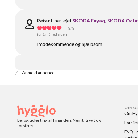
Peter L
har lejet
SKODA Enyaq, SKODA Octa
5
/5
for 1 måned siden
Imødekommende og hjælpsom
Anmeld annonce
OM O
Om Hy
Lej og udlej ting af hinanden. Nemt, trygt og
Forsikr
forsikret.
FAQ - o
spørgs