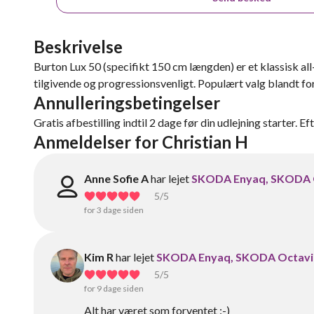
Beskrivelse
Burton Lux 50 (specifikt 150 cm længden) er et klassisk all
tilgivende og progressionsvenligt. Populært valg blandt fo
Annulleringsbetingelser
Gratis afbestilling indtil 2 dage før din udlejning starter. Ef
Anmeldelser for Christian H
Anne Sofie A
har lejet
SKODA Enyaq, SKODA 
5
/5
for 3 dage siden
Kim R
har lejet
SKODA Enyaq, SKODA Octavi
5
/5
for 9 dage siden
Alt har været som forventet :-)