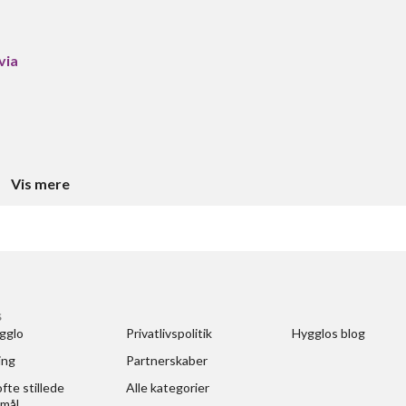
via
Vis mere
S
gglo
Privatlivspolitik
Hygglos blog
ing
Partnerskaber
fte stillede 
Alle kategorier
mål