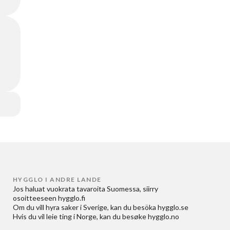
HYGGLO I ANDRE LANDE
Jos haluat
vuokrata tavaroita Suomessa
, siirry
osoitteeseen
hygglo.fi
Om du vill
hyra saker i Sverige
, kan du besöka
hygglo.se
Hvis du vil
leie ting i Norge
, kan du besøke
hygglo.no