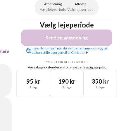
Afhentning
Aflever
Vælg lejeperiode
Vælg lejeperiode
Vælg lejeperiode
Send en anmodning
Ingen bindinger, når du sender en anmodning, og 
mere
du kan stille spørgsmål til Christian H
PRISER FOR ALLE PERIODER
Vælg dage i kalenderen for at se den nøjagtige pris.
95 kr
190 kr
350 kr
1 dag
3 dage
7 dage