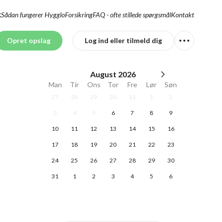
Sådan fungerer Hygglo
Forsikring
FAQ - ofte stillede spørgsmål
Kontakt
K
Opret opslag
Log ind eller tilmeld dig
August
2026
Man
Tir
Ons
Tor
Fre
Lør
Søn
27
28
29
30
31
1
2
3
4
5
6
7
8
9
10
11
12
13
14
15
16
17
18
19
20
21
22
23
24
25
26
27
28
29
30
31
1
2
3
4
5
6