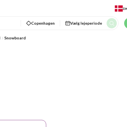
D
Copenhagen
Vælg lejeperiode
d
Snowboard