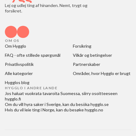
Lej og udlej ting af hinanden. Nemt, trygt og
forsikret.
OM OS
Om Hygglo
Forsikring
FAQ - ofte stillede spørgsmål
Vilkår og betingelser
Privatlivspolitik
Partnerskaber
Alle kategorier
Områder, hvor Hygglo er brugt
Hygglos blog
HYGGLO I ANDRE LANDE
Jos haluat
vuokrata tavaroita Suomessa
, siirry osoitteeseen
hygglo.fi
Om du vill
hyra saker i Sverige
, kan du besöka
hygglo.se
Hvis du vil
leie ting i Norge
, kan du besøke
hygglo.no