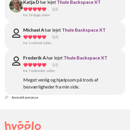
Katja D
har lejet
Thule Backspace XT
5
/5
for 19 dage siden
Michael A
har lejet
Thule Backspace XT
5
/5
for 1 måned siden
Frederik A
har lejet
Thule Backspace XT
5
/5
for 7 måneder siden
Meget venlig og hjælpsom på trods af
besværligheder fra min side.
Anmeld annonce