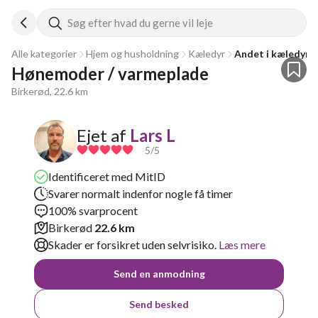
Søg efter hvad du gerne vil leje
Alle kategorier
Hjem og husholdning
Kæledyr
Andet i kæledyr
Hønemoder / varmeplade 
Birkerød, 22.6 km
Ejet af
Lars L
5
/5
Identificeret med MitID
Svarer normalt indenfor nogle få timer
100% svarprocent
Birkerød
22.6 km
Skader er forsikret uden selvrisiko.
Læs mere
Send en anmodning
Send besked