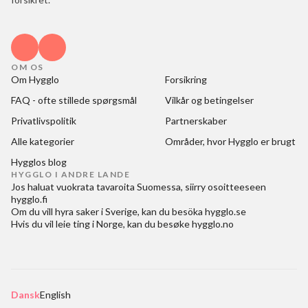
OM OS
Om Hygglo
Forsikring
FAQ - ofte stillede spørgsmål
Vilkår og betingelser
Privatlivspolitik
Partnerskaber
Alle kategorier
Områder, hvor Hygglo er brugt
Hygglos blog
HYGGLO I ANDRE LANDE
Jos haluat
vuokrata tavaroita Suomessa
, siirry osoitteeseen
hygglo.fi
Om du vill
hyra saker i Sverige
, kan du besöka
hygglo.se
Hvis du vil
leie ting i Norge
, kan du besøke
hygglo.no
Dansk
English