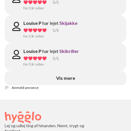
5
/5
for 3 år siden
Louise P
har lejet
Skijakke
5
/5
for 3 år siden
Louise P
har lejet
Skibriller
5
/5
for 3 år siden
Vis mere
Anmeld annonce
Lej og udlej ting af hinanden. Nemt, trygt og
forsikret.