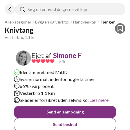
Søg efter hvad du gerne vil leje
Alle kategorier
Byggeri og værktøj
Håndværktøj
Tænger
Knivtang
Vesterbro, 1.1 km
Ejet af
Simone F
5
/5
Identificeret med MitID
Svarer normalt indenfor nogle få timer
66% svarprocent
Vesterbro
1.1 km
Skader er forsikret uden selvrisiko.
Læs mere
Send en anmodning
Send besked