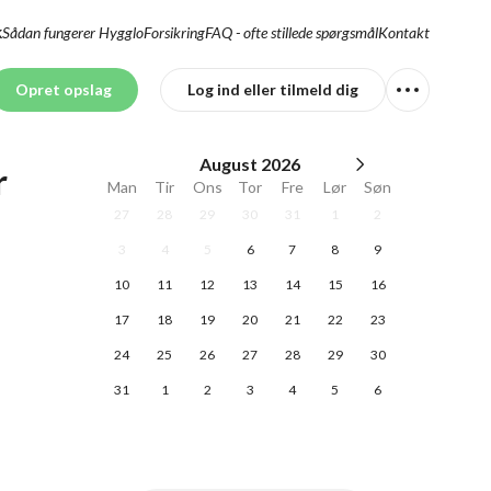
Sådan fungerer Hygglo
Forsikring
FAQ - ofte stillede spørgsmål
Kontakt
K
Opret opslag
Log ind eller tilmeld dig
August
2026
r
Man
Tir
Ons
Tor
Fre
Lør
Søn
27
28
29
30
31
1
2
3
4
5
6
7
8
9
10
11
12
13
14
15
16
17
18
19
20
21
22
23
24
25
26
27
28
29
30
31
1
2
3
4
5
6