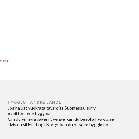
mere
HYGGLO I ANDRE LANDE
Jos haluat
vuokrata tavaroita Suomessa
, siirry
osoitteeseen
hygglo.fi
Om du vill
hyra saker i Sverige
, kan du besöka
hygglo.se
Hvis du vil
leie ting i Norge
, kan du besøke
hygglo.no