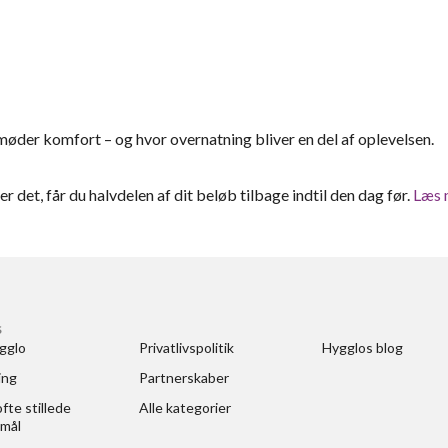
øder komfort – og hvor overnatning bliver en del af oplevelsen.
ter det, får du halvdelen af dit beløb tilbage indtil den dag før.
Læs 
S
gglo
Privatlivspolitik
Hygglos blog
ing
Partnerskaber
fte stillede 
Alle kategorier
mål