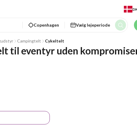
D
Copenhagen
Vælg lejeperiode
udstyr
Campingtelt
Cykeltelt
lt til eventyr uden kompromise