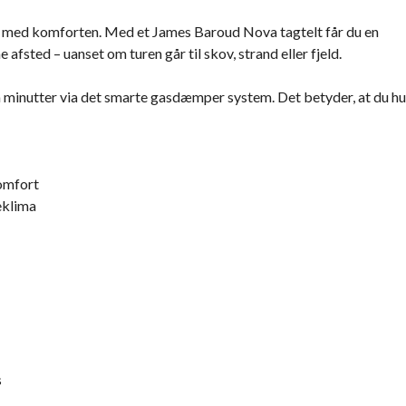
s med komforten. Med et James Baroud Nova tagtelt får du en
fsted – uanset om turen går til skov, strand eller fjeld.
få minutter via det smarte gasdæmper system. Det betyder, at du hu
komfort
eklima
s