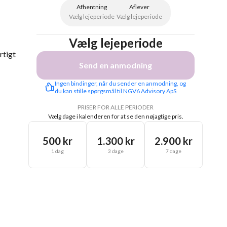
Afhentning
Aflever
Vælg lejeperiode
Vælg lejeperiode
Vælg lejeperiode
rtigt
Send en anmodning
Ingen bindinger, når du sender en anmodning, og 
du kan stille spørgsmål til NGV6 Advisory ApS
PRISER FOR ALLE PERIODER
Vælg dage i kalenderen for at se den nøjagtige pris.
500 kr
1.300 kr
2.900 kr
1 dag
3 dage
7 dage