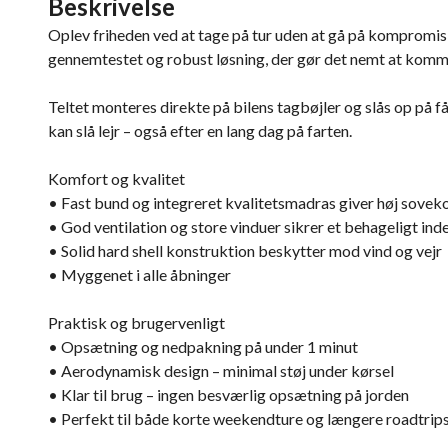
Beskrivelse
Oplev friheden ved at tage på tur uden at gå på kompromi
gennemtestet og robust løsning, der gør det nemt at komme a
Teltet monteres direkte på bilens tagbøjler og slås op på 
kan slå lejr – også efter en lang dag på farten.
Komfort og kvalitet
• Fast bund og integreret kvalitetsmadras giver høj sove
• God ventilation og store vinduer sikrer et behageligt ind
• Solid hard shell konstruktion beskytter mod vind og vejr
• Myggenet i alle åbninger
Praktisk og brugervenligt
• Opsætning og nedpakning på under 1 minut
• Aerodynamisk design – minimal støj under kørsel
• Klar til brug – ingen besværlig opsætning på jorden
• Perfekt til både korte weekendture og længere roadtrip