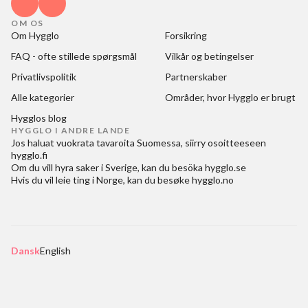
OM OS
Om Hygglo
Forsikring
FAQ - ofte stillede spørgsmål
Vilkår og betingelser
Privatlivspolitik
Partnerskaber
Alle kategorier
Områder, hvor Hygglo er brugt
Hygglos blog
HYGGLO I ANDRE LANDE
Jos haluat
vuokrata tavaroita Suomessa
, siirry osoitteeseen
hygglo.fi
Om du vill
hyra saker i Sverige
, kan du besöka
hygglo.se
Hvis du vil
leie ting i Norge
, kan du besøke
hygglo.no
Dansk
English