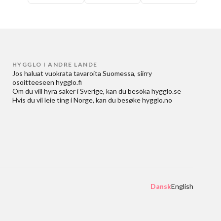
HYGGLO I ANDRE LANDE
Jos haluat
vuokrata tavaroita Suomessa
, siirry
osoitteeseen
hygglo.fi
Om du vill
hyra saker i Sverige
, kan du besöka
hygglo.se
Hvis du vil
leie ting i Norge
, kan du besøke
hygglo.no
Dansk
English