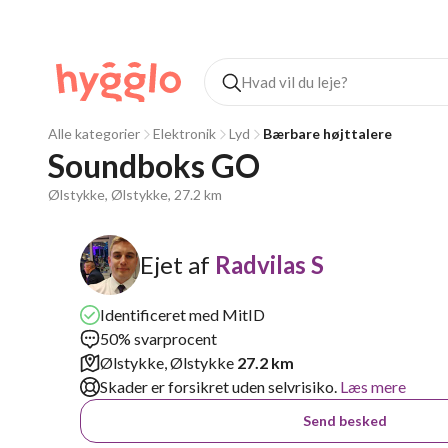
Alle kategorier
Elektronik
Lyd
Bærbare højttalere
Soundboks GO
Ølstykke, Ølstykke, 27.2 km
Ejet af
Radvilas S
Identificeret med MitID
50% svarprocent
Ølstykke, Ølstykke
27.2 km
Skader er forsikret uden selvrisiko.
Læs mere
Send besked