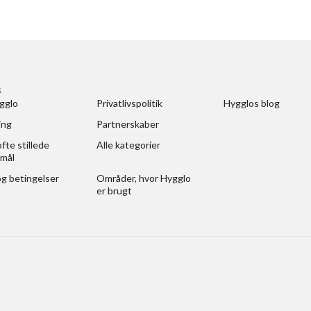
S
gglo
Privatlivspolitik
Hygglos blog
ing
Partnerskaber
fte stillede 
Alle kategorier
mål
og betingelser
Områder, hvor Hygglo 
er brugt