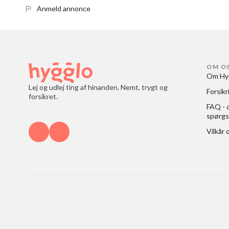
Anmeld annonce
OM O
Om Hy
Lej og udlej ting af hinanden. Nemt, trygt og
Forsikr
forsikret.
FAQ - o
spørgs
Vilkår 