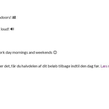
ndoors! 🎎
 loud! 🔊
 work day mornings and weekends 😊
ter det, får du halvdelen af dit beløb tilbage indtil den dag før.
Læs 