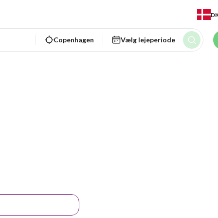
D
Copenhagen
Vælg lejeperiode