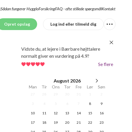
Sådan fungerer Hygglo
Forsikring
FAQ - ofte stillede spørgsmål
Kontakt
K
Opret opslag
Log ind eller tilmeld dig
Vidste du, at lejere i Bærbare højttalere
normalt giver en vurdering på 4.9?
Se flere
August
2026
Man
Tir
Ons
Tor
Fre
Lør
Søn
27
28
29
30
31
1
2
3
4
5
6
7
8
9
10
11
12
13
14
15
16
17
18
19
20
21
22
23
24
25
26
27
28
29
30