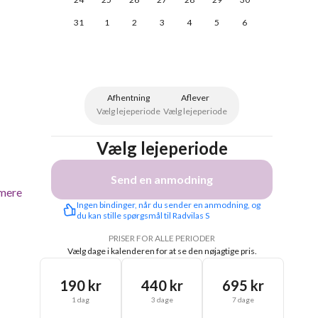
31
1
2
3
4
5
6
Afhentning
Aflever
Vælg lejeperiode
Vælg lejeperiode
Vælg lejeperiode
Send en anmodning
mere
Ingen bindinger, når du sender en anmodning, og 
du kan stille spørgsmål til Radvilas S
PRISER FOR ALLE PERIODER
Vælg dage i kalenderen for at se den nøjagtige pris.
190 kr
440 kr
695 kr
1 dag
3 dage
7 dage