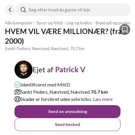
Søg efter hvad du gerne vil leje
Alle kategorier
Sport og fritid
Leg og hobby
Brætspil og puslespil
HVEM VIL VÆRE MILLIONÆR? (fra 
2000)
Sankt Peders, Næstved, Næstved, 70.7 km
Ejet af
Patrick V
Identificeret med MitID
Sankt Peders, Næstved, Næstved
70.7 km
Skader er forsikret uden selvrisiko.
Læs mere
Send en anmodning
Send besked