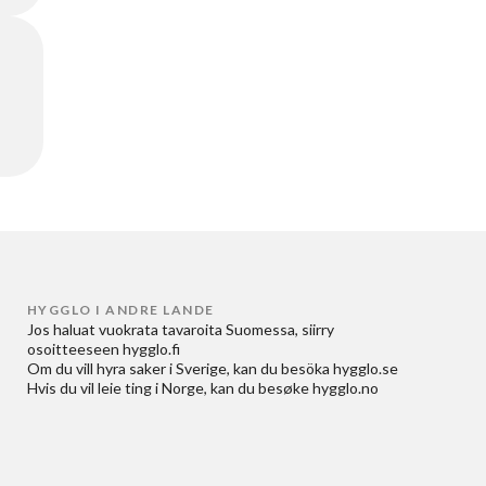
HYGGLO I ANDRE LANDE
Jos haluat
vuokrata tavaroita Suomessa
, siirry
osoitteeseen
hygglo.fi
Om du vill
hyra saker i Sverige
, kan du besöka
hygglo.se
Hvis du vil
leie ting i Norge
, kan du besøke
hygglo.no