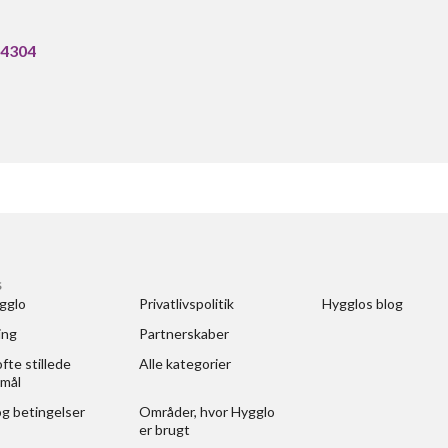
304304
S
gglo
Privatlivspolitik
Hygglos blog
ing
Partnerskaber
fte stillede 
Alle kategorier
mål
og betingelser
Områder, hvor Hygglo 
er brugt