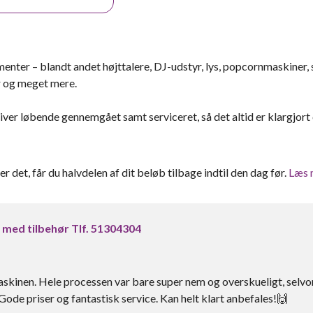
ementer – blandt andet højttalere, DJ-udstyr, lys, popcornmaskiner, 
r og meget mere.
liver løbende gennemgået samt serviceret, så det altid er klargjort
ter det, får du halvdelen af dit beløb tilbage indtil den dag før.
Læs 
 med tilbehør Tlf. 51304304
emaskinen. Hele processen var bare super nem og overskueligt, selv
Gode priser og fantastisk service. Kan helt klart anbefales!🙌