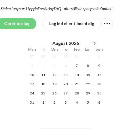
Sådan fungerer Hygglo
Forsikring
FAQ - ofte stillede spørgsmål
Kontakt
K
Opret opslag
Log ind eller tilmeld dig
August
2026
Man
Tir
Ons
Tor
Fre
Lør
Søn
27
28
29
30
31
1
2
3
4
5
6
7
8
9
10
11
12
13
14
15
16
17
18
19
20
21
22
23
24
25
26
27
28
29
30
31
1
2
3
4
5
6