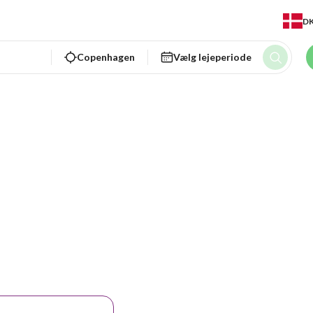
D
Copenhagen
Vælg lejeperiode