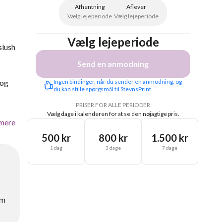
Afhentning
Aflever
Vælg lejeperiode
Vælg lejeperiode
Vælg lejeperiode
slush
Send en anmodning
 og
Ingen bindinger, når du sender en anmodning, og 
du kan stille spørgsmål til StevnsPrint
PRISER FOR ALLE PERIODER
Vælg dage i kalenderen for at se den nøjagtige pris.
mere
500 kr
800 kr
1.500 kr
1 dag
3 dage
7 dage
om