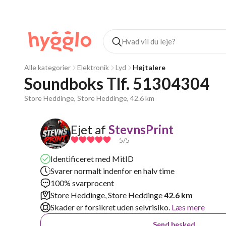
Alle kategorier
Elektronik
Lyd
Højtalere
Soundboks Tlf. 51304304
Store Heddinge, Store Heddinge, 42.6 km
Ejet af
StevnsPrint
5
/5
Identificeret med MitID
Svarer normalt indenfor en halv time
100% svarprocent
Store Heddinge, Store Heddinge
42.6 km
Skader er forsikret uden selvrisiko.
Læs mere
Send besked