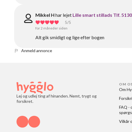
Mikkel H
har lejet
Lille smart stillads Tlf. 51
5
/5
for 2 måneder siden
Alt gik smidigt og lige efter bogen
Anmeld annonce
OM O
Om Hy
Lej og udlej ting af hinanden. Nemt, trygt og
Forsikr
forsikret.
FAQ - o
spørgs
Vilkår 