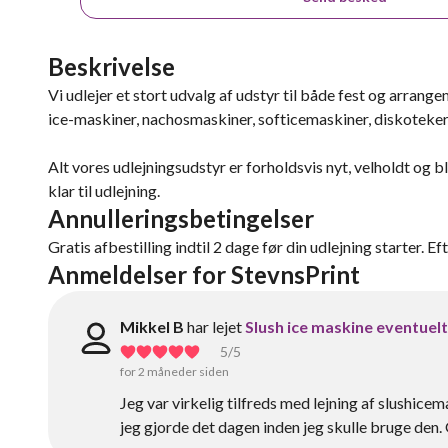
Beskrivelse
Vi udlejer et stort udvalg af udstyr til både fest og arrang
ice-maskiner, nachosmaskiner, softicemaskiner, diskoteke
Alt vores udlejningsudstyr er forholdsvis nyt, velholdt og b
klar til udlejning.
Annulleringsbetingelser
Gratis afbestilling indtil 2 dage før din udlejning starter. Ef
Anmeldelser for StevnsPrint
Mikkel B
har lejet
Slush ice maskine eventuelt
5
/5
for 2 måneder siden
Jeg var virkelig tilfreds med lejning af slushic
jeg gjorde det dagen inden jeg skulle bruge den. 