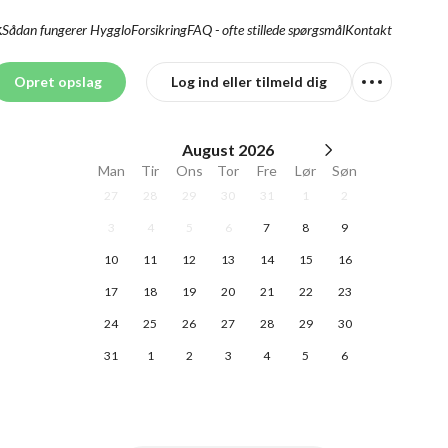
Sådan fungerer Hygglo
Forsikring
FAQ - ofte stillede spørgsmål
Kontakt
K
Opret opslag
Log ind eller tilmeld dig
August
2026
Man
Tir
Ons
Tor
Fre
Lør
Søn
27
28
29
30
31
1
2
3
4
5
6
7
8
9
10
11
12
13
14
15
16
17
18
19
20
21
22
23
24
25
26
27
28
29
30
31
1
2
3
4
5
6