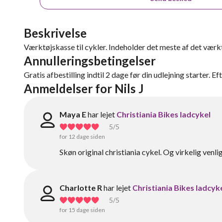
Beskrivelse
Værktøjskasse til cykler. Indeholder det meste af det værktø
Annulleringsbetingelser
Gratis afbestilling indtil 2 dage før din udlejning starter. Ef
Anmeldelser for Nils J
Maya E
har lejet
Christiania Bikes ladcykel
5
/5
for 12 dage siden
Skøn original christiania cykel. Og virkelig ven
Charlotte R
har lejet
Christiania Bikes ladcyk
5
/5
for 15 dage siden