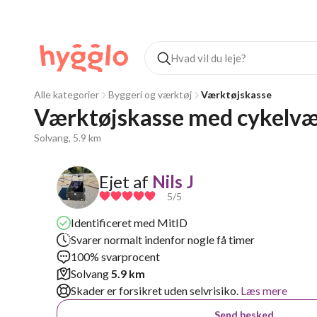
Alle kategorier
Byggeri og værktøj
Værktøjskasse
Værktøjskasse med cykelvæ
Solvang, 5.9 km
Ejet af
Nils J
5
/5
Identificeret med MitID
Svarer normalt indenfor nogle få timer
100% svarprocent
Solvang
5.9 km
Skader er forsikret uden selvrisiko.
Læs mere
Send besked