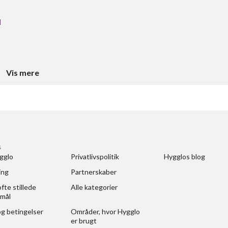
l
Vis mere
S
gglo
Privatlivspolitik
Hygglos blog
ing
Partnerskaber
fte stillede 
Alle kategorier
mål
og betingelser
Områder, hvor Hygglo 
er brugt