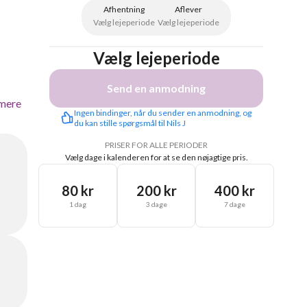
Afhentning
Aflever
Vælg lejeperiode
Vælg lejeperiode
Vælg lejeperiode
Send en anmodning
mere
Ingen bindinger, når du sender en anmodning, og 
du kan stille spørgsmål til Nils J
PRISER FOR ALLE PERIODER
Vælg dage i kalenderen for at se den nøjagtige pris.
80 kr
200 kr
400 kr
1 dag
3 dage
7 dage