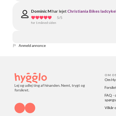
Dominic M
har lejet
Christiania Bikes ladcyke
5
/5
for 1 måned siden
Anmeld annonce
OM O
Om Hy
Lej og udlej ting af hinanden. Nemt, trygt og
Forsikr
forsikret.
FAQ - o
spørgs
Vilkår 