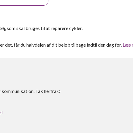
j, som skal bruges til at reparere cykler.
ter det, får du halvdelen af dit beløb tilbage indtil den dag før.
Læs 
lig kommunikation. Tak herfra☺️
el