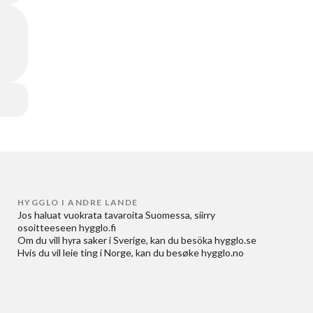
HYGGLO I ANDRE LANDE
Jos haluat
vuokrata tavaroita Suomessa
, siirry
osoitteeseen
hygglo.fi
Om du vill
hyra saker i Sverige
, kan du besöka
hygglo.se
Hvis du vil
leie ting i Norge
, kan du besøke
hygglo.no