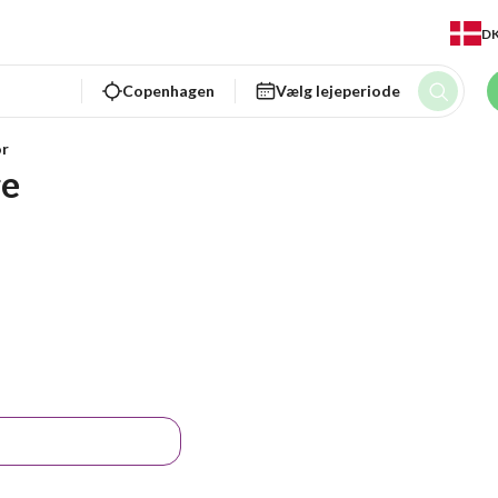
D
Copenhagen
Vælg lejeperiode
r
ge