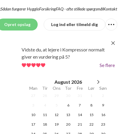
Sådan fungerer Hygglo
Forsikring
FAQ - ofte stillede spørgsmål
Kontakt
K
Opret opslag
Log ind eller tilmeld dig
Vidste du, at lejere i Kompressor normalt
giver en vurdering på 5?
Se flere
August
2026
Man
Tir
Ons
Tor
Fre
Lør
Søn
27
28
29
30
31
1
2
3
4
5
6
7
8
9
10
11
12
13
14
15
16
17
18
19
20
21
22
23
24
25
26
27
28
29
30