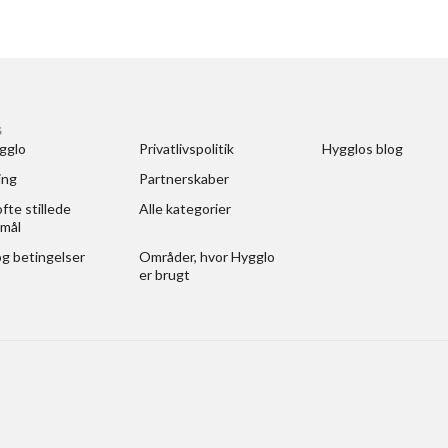
S
gglo
Privatlivspolitik
Hygglos blog
ing
Partnerskaber
fte stillede 
Alle kategorier
mål
og betingelser
Områder, hvor Hygglo 
er brugt