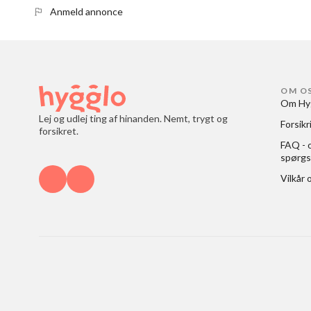
Anmeld annonce
OM O
Om Hy
Lej og udlej ting af hinanden. Nemt, trygt og
Forsikr
forsikret.
FAQ - o
spørgs
Vilkår 