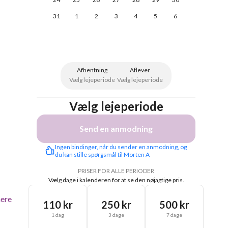
31
1
2
3
4
5
6
Afhentning
Aflever
Vælg lejeperiode
Vælg lejeperiode
Vælg lejeperiode
Send en anmodning
Ingen bindinger, når du sender en anmodning, og 
du kan stille spørgsmål til Morten A
PRISER FOR ALLE PERIODER
Vælg dage i kalenderen for at se den nøjagtige pris.
ere
110 kr
250 kr
500 kr
1 dag
3 dage
7 dage