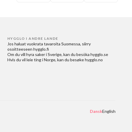
HYGGLO I ANDRE LANDE
Jos haluat
vuokrata tavaroita Suomessa
, siirry
osoitteeseen
hygglo.fi
Om du vill
hyra saker i Sverige
, kan du besöka
hygglo.se
Hvis du vil
leie ting i Norge
, kan du besøke
hygglo.no
Dansk
English