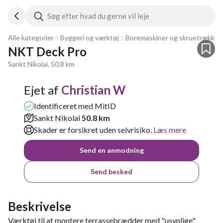
Søg efter hvad du gerne vil leje
Alle kategorier
Byggeri og værktøj
Boremaskiner og skruetrækker
NKT Deck Pro
Sankt Nikolai, 50.8 km
Ejet af
Christian W
Identificeret med MitID
Sankt Nikolai
50.8 km
Skader er forsikret uden selvrisiko.
Læs mere
Send en anmodning
Send besked
Beskrivelse
Værktøj til at montere terrassebrædder med "usynlige"