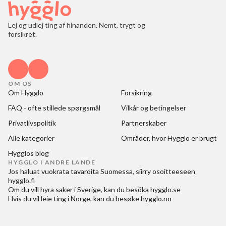
Lej og udlej ting af hinanden. Nemt, trygt og
forsikret.
OM OS
Om Hygglo
Forsikring
FAQ - ofte stillede spørgsmål
Vilkår og betingelser
Privatlivspolitik
Partnerskaber
Alle kategorier
Områder, hvor Hygglo er brugt
Hygglos blog
HYGGLO I ANDRE LANDE
Jos haluat
vuokrata tavaroita Suomessa
, siirry osoitteeseen
hygglo.fi
Om du vill
hyra saker i Sverige
, kan du besöka
hygglo.se
Hvis du vil
leie ting i Norge
, kan du besøke
hygglo.no