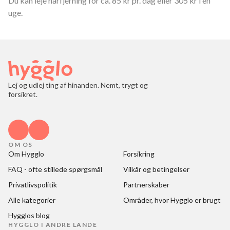
Du kan leje hårfjerning for ca. 85 kr pr. dag eller 305 kr i en
uge.
Lej og udlej ting af hinanden. Nemt, trygt og
forsikret.
OM OS
Om Hygglo
Forsikring
FAQ - ofte stillede spørgsmål
Vilkår og betingelser
Privatlivspolitik
Partnerskaber
Alle kategorier
Områder, hvor Hygglo er brugt
Hygglos blog
HYGGLO I ANDRE LANDE