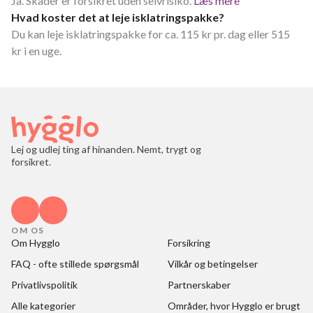
Ja. Skader er forsikret uden selvrisiko.
Læs mere
Hvad koster det at leje isklatringspakke?
Du kan leje isklatringspakke for ca. 115 kr pr. dag eller 515
kr i en uge.
Lej og udlej ting af hinanden. Nemt, trygt og
forsikret.
OM OS
Om Hygglo
Forsikring
FAQ - ofte stillede spørgsmål
Vilkår og betingelser
Privatlivspolitik
Partnerskaber
Alle kategorier
Områder, hvor Hygglo er brugt