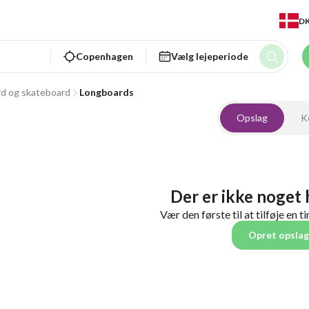
D
Copenhagen
Vælg lejeperiode
d og skateboard
Longboards
Opslag
K
Der er ikke noget
Vær den første til at tilføje en t
Opret opslag