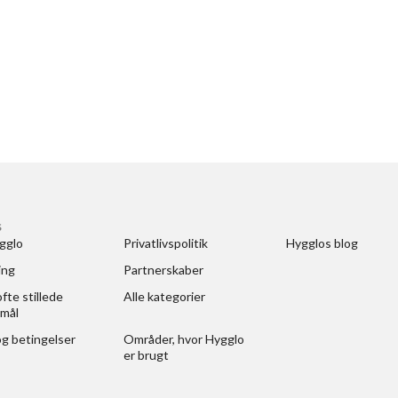
S
gglo
Privatlivspolitik
Hygglos blog
ing
Partnerskaber
fte stillede 
Alle kategorier
mål
og betingelser
Områder, hvor Hygglo 
er brugt