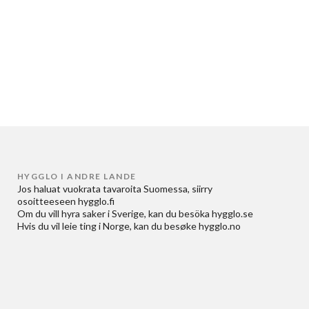
HYGGLO I ANDRE LANDE
Jos haluat
vuokrata tavaroita Suomessa
, siirry
osoitteeseen
hygglo.fi
Om du vill
hyra saker i Sverige
, kan du besöka
hygglo.se
Hvis du vil
leie ting i Norge
, kan du besøke
hygglo.no