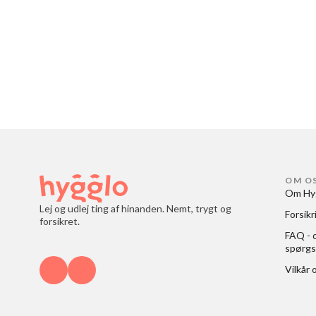
OM O
Om Hy
Lej og udlej ting af hinanden. Nemt, trygt og
Forsikr
forsikret.
FAQ - o
spørgs
Vilkår 