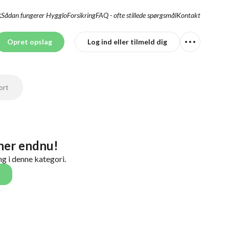
Sådan fungerer Hygglo
Forsikring
FAQ - ofte stillede spørgsmål
Kontakt
K
Opret opslag
Log ind eller tilmeld dig
ort
 her endnu!
ing i denne kategori.