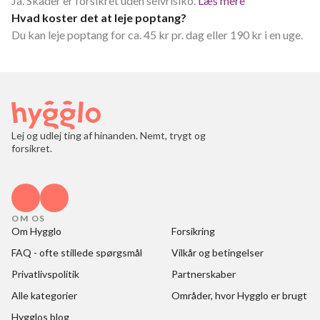
Ja. Skader er forsikret uden selvrisiko.
Læs mere
Hvad koster det at leje poptang?
Du kan leje poptang for ca. 45 kr pr. dag eller 190 kr i en uge.
Lej og udlej ting af hinanden. Nemt, trygt og
forsikret.
OM OS
Om Hygglo
Forsikring
FAQ - ofte stillede spørgsmål
Vilkår og betingelser
Privatlivspolitik
Partnerskaber
Alle kategorier
Områder, hvor Hygglo er brugt
Hygglos blog