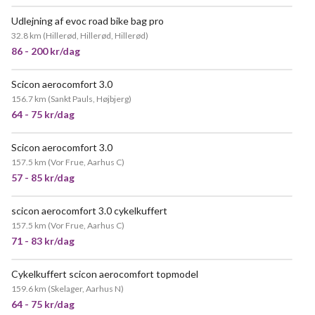
Udlejning af evoc road bike bag pro
POPULÆR
32.8 km
(
Hillerød, Hillerød, Hillerød
)
86 - 200 kr/dag
Scicon aerocomfort 3.0
156.7 km
(
Sankt Pauls, Højbjerg
)
64 - 75 kr/dag
Scicon aerocomfort 3.0
157.5 km
(
Vor Frue, Aarhus C
)
57 - 85 kr/dag
scicon aerocomfort 3.0 cykelkuffert
POPULÆR
157.5 km
(
Vor Frue, Aarhus C
)
71 - 83 kr/dag
Cykelkuffert scicon aerocomfort topmodel
MEGET POPULÆR
159.6 km
(
Skelager, Aarhus N
)
64 - 75 kr/dag