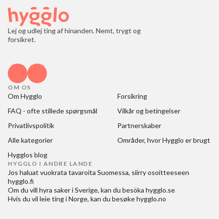
Lej og udlej ting af hinanden. Nemt, trygt og
forsikret.
OM OS
Om Hygglo
Forsikring
FAQ - ofte stillede spørgsmål
Vilkår og betingelser
Privatlivspolitik
Partnerskaber
Alle kategorier
Områder, hvor Hygglo er brugt
Hygglos blog
HYGGLO I ANDRE LANDE
Jos haluat
vuokrata tavaroita Suomessa
, siirry osoitteeseen
hygglo.fi
Om du vill
hyra saker i Sverige
, kan du besöka
hygglo.se
Hvis du vil
leie ting i Norge
, kan du besøke
hygglo.no