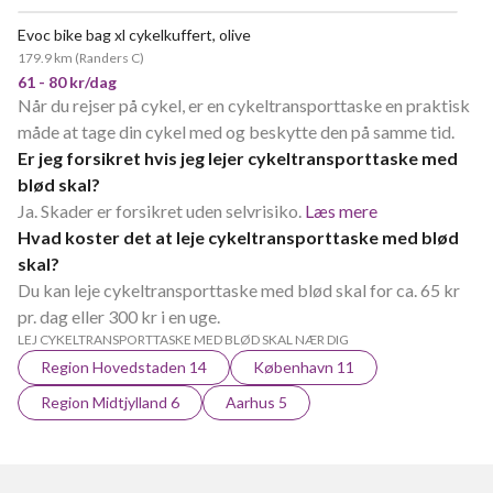
Evoc bike bag xl cykelkuffert, olive
179.9 km
(
Randers C
)
61 - 80 kr/dag
Når du rejser på cykel, er en cykeltransporttaske en praktisk
måde at tage din cykel med og beskytte den på samme tid.
Er jeg forsikret hvis jeg lejer cykeltransporttaske med
blød skal?
Ja. Skader er forsikret uden selvrisiko.
Læs mere
Hvad koster det at leje cykeltransporttaske med blød
skal?
Du kan leje cykeltransporttaske med blød skal for ca. 65 kr
pr. dag eller 300 kr i en uge.
LEJ CYKELTRANSPORTTASKE MED BLØD SKAL NÆR DIG
Region Hovedstaden 14
København 11
Region Midtjylland 6
Aarhus 5