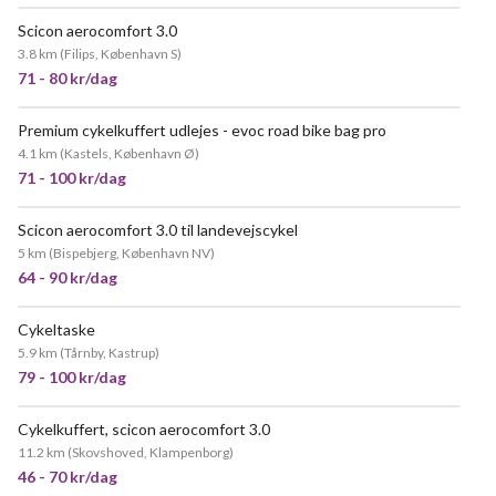
Scicon aerocomfort 3.0
3.8 km
(
Filips, København S
)
71 - 80 kr/dag
Premium cykelkuffert udlejes - evoc road bike bag pro
4.1 km
(
Kastels, København Ø
)
71 - 100 kr/dag
Scicon aerocomfort 3.0 til landevejscykel
5 km
(
Bispebjerg, København NV
)
64 - 90 kr/dag
Cykeltaske
5.9 km
(
Tårnby, Kastrup
)
79 - 100 kr/dag
Cykelkuffert, scicon aerocomfort 3.0
POPULÆR
11.2 km
(
Skovshoved, Klampenborg
)
46 - 70 kr/dag