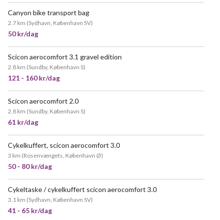
Canyon bike transport bag
MEGET POPULÆR
2.7 km
(
Sydhavn, København SV
)
50 kr/dag
Scicon aerocomfort 3.1 gravel edition
POPULÆR
2.8 km
(
Sundby, København S
)
121 - 160 kr/dag
Scicon aerocomfort 2.0
POPULÆR
2.8 km
(
Sundby, København S
)
61 kr/dag
Cykelkuffert, scicon aerocomfort 3.0
MEGET POPULÆR
3 km
(
Rosenvængets, København Ø
)
50 - 80 kr/dag
Cykeltaske / cykelkuffert scicon aerocomfort 3.0
MEGET POPULÆR
3.1 km
(
Sydhavn, København SV
)
41 - 65 kr/dag