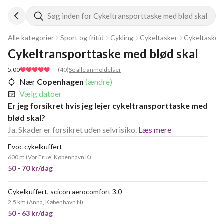
Søg inden for Cykeltransporttaske med blød skal
Alle kategorier
Sport og fritid
Cykling
Cykeltasker
Cykeltaske
Cykeltransporttaske med blød skal
5.00
(
40
)
Se alle anmeldelser
Nær
Copenhagen
(ændre)
Vælg datoer
Er jeg forsikret hvis jeg lejer cykeltransporttaske med
blød skal?
Ja. Skader er forsikret uden selvrisiko.
Læs mere
Evoc cykelkuffert
600 m
(
Vor Frue, København K
)
50 - 70 kr/dag
Cykelkuffert, scicon aerocomfort 3.0
MEGET POPULÆR
2.5 km
(
Anna, København N
)
50 - 63 kr/dag