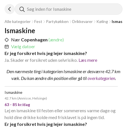
Søg inden for Ismaskine
Alle kategorier
Fest
Partykøkken
Drikkevarer
Køling
Ismaski
Ismaskine
Nær
Copenhagen
(ændre)
Vælg datoer
Er jeg forsikret hvis jeg lejer ismaskine?
Ja. Skader er forsikret uden selvrisiko.
Læs mere
Den nærmeste ting i kategorien Ismaskine er desværre 42.7 km
væk.
Du kan ændre din position
eller gå til
overkategorien
.
Ismaskine
42.7 km
(
Annisse, Helsinge
)
63 - 85 kr/dag
Lej en ismaskine til festen eller sommerens varme dage og
hold dine drikke kolde med frisklavet is på ingen tid.
Er jeg forsikret hvis jeg lejer ismaskine?